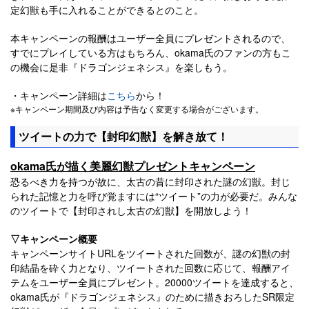
定幻獣も手に入れることができるとのこと。
本キャンペーンの報酬はユーザー全員にプレゼントされるので、
すでにプレイしている方はもちろん、okama氏のファンの方もこ
の機会に是非『ドラゴンジェネシス』を楽しもう。
・キャンペーン詳細は
こちら
から！
※キャンペーン期間及び内容は予告なく変更する場合がございます。
ツイートの力で【封印幻獣】を解き放て！
okama氏が描く美麗幻獣プレゼントキャンペーン
恐るべき力を持つが故に、太古の昔に封印された謎の幻獣。封じ
られた記憶と力を呼び覚ますには“ツイート”の力が必要だ。みんな
のツイートで【封印されし太古の幻獣】を開放しよう！
▽キャンペーン概要
キャンペーンサイトURLをツイートされた回数が、謎の幻獣の封
印結晶を砕く力となり、ツイートされた回数に応じて、報酬アイ
テムをユーザー全員にプレゼント。20000ツイートを達成すると、
okama氏が『ドラゴンジェネシス』のために描きおろしたSR限定