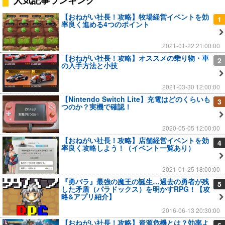
人気記事ランキング
【おねがい社長！攻略】牧場経営イベントを効
1
率良く進める4つのポイント
2021-01-22 21:00:00
【おねがい社長！攻略】オススメの乗り物・車
2
の入手方法と小技
2021-03-30 12:00:00
【Nintendo Switch Lite】充電はどのくらいも
3
つのか？実機で確認！
2020-05-05 12:00:00
【おねがい社長！攻略】店舗経営イベントを効
4
率良く攻略しよう！（イベント一覧あり）
2021-01-25 18:00:00
『勇パラ』最強の魔王の誕生…過去の勇者が残
5
した矛盾（パラドックス）を明かすRPG！【攻
略&アプリ紹介】
2016-06-13 20:30:00
【おねがい社長！攻略】資源危機とは？効率よ