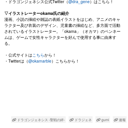
・ドラゴンジェネシス公式Twitter（
@dra_gene
）はこちら！
▽イラストレーターokama氏の紹介
漫画、小説の挿絵や雑誌の表紙イラストをはじめ、アニメのキャ
ラクター及び衣装のデザイン、児童書の挿絵など、多方面で活動
されているイラストレーター。「okama」（オカマ）のペンネー
ムは、ゲームで女性キャラクターを好んで使用する事に由来す
る。
・公式サイトは
こちら
から！
・Twitterは（
@okamarble
）こちらから！
ドラゴンジェネシス -聖戦の絆-
ドラジェネ
gumi
速報