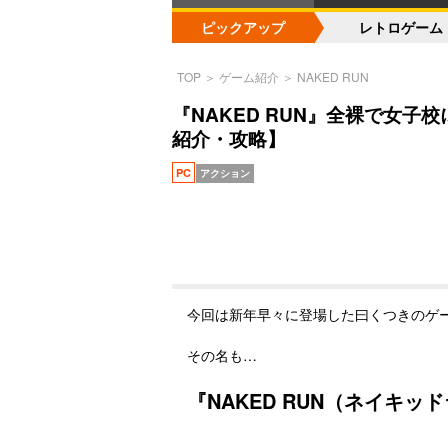
ピックアップ
レトロゲーム
TOP
＞
ゲーム紹介
＞
NAKED RUN
『NAKED RUN』全裸で女
紹介・攻略】
PC
アクション
今回は新年早々に登場した曰くつきのゲ
その名も…
『NAKED RUN（ネイキッ