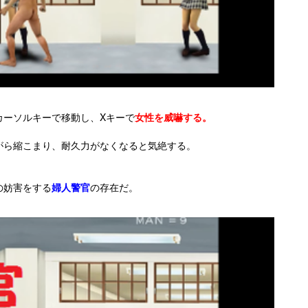
カーソルキーで移動し、Xキーで
女性を威嚇する。
がら縮こまり、耐久力がなくなると気絶する。
の妨害をする
婦人警官
の存在だ。