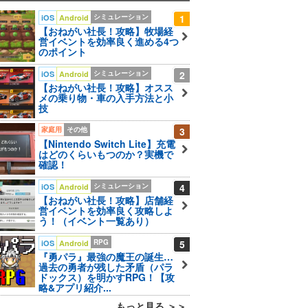
シミュレーション
1
iOS
Android
【おねがい社長！攻略】牧場経
営イベントを効率良く進める4つ
のポイント
シミュレーション
2
iOS
Android
【おねがい社長！攻略】オスス
メの乗り物・車の入手方法と小
技
家庭用
その他
3
【Nintendo Switch Lite】充電
はどのくらいもつのか？実機で
確認！
シミュレーション
4
iOS
Android
【おねがい社長！攻略】店舗経
営イベントを効率良く攻略しよ
う！（イベント一覧あり）
RPG
5
iOS
Android
『勇パラ』最強の魔王の誕生…
過去の勇者が残した矛盾（パラ
ドックス）を明かすRPG！【攻
略&アプリ紹介...
もっと見る ＞＞