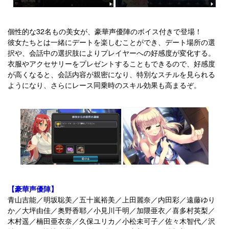
個性的な32名もの美女が、豪華声優陣のボイス付きで登場！
彼女たちとは一緒にデートを楽しむことができ、デート場所の選
択や、会話中の選択肢によりプレイヤーへの好感度が変化する。
衣服やアクセサリーをプレゼントすることもできるので、好感度
が高くなると、会話内容が親密になり、特別なスチルを見られる
ようになり、さらにレース同乗時のスキル効果も高まるぞ。
【豪華声優陣】
青山吉能／明坂聡美／五十嵐裕美／上田麗奈／内田彩／遠藤ゆり
か／大坪由佳／奥野香耶／小見川千明／加隈亜衣／喜多村英梨／
木村遥／楠田亜衣奈／久保ユリカ／小松未可子／佐々木智代／沢