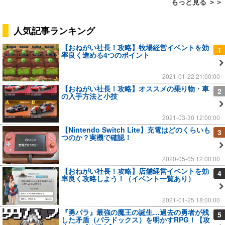
もっと見る ＞＞
人気記事ランキング
【おねがい社長！攻略】牧場経営イベントを効
1
率良く進める4つのポイント
2021-01-22 21:00:00
【おねがい社長！攻略】オススメの乗り物・車
2
の入手方法と小技
2021-03-30 12:00:00
【Nintendo Switch Lite】充電はどのくらいも
3
つのか？実機で確認！
2020-05-05 12:00:00
【おねがい社長！攻略】店舗経営イベントを効
4
率良く攻略しよう！（イベント一覧あり）
2021-01-25 18:00:00
『勇パラ』最強の魔王の誕生…過去の勇者が残
5
した矛盾（パラドックス）を明かすRPG！【攻