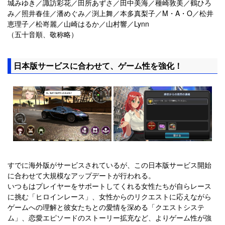
城みゆき／諏訪彩花／田所あずさ／田中美海／種崎敦美／鶴ひろ
み／照井春佳／潘めぐみ／渕上舞／本多真梨子／M・A・O／松井
恵理子／松嵜麗／山崎はるか／山村響／Lynn
（五十音順、敬称略）
日本版サービスに合わせて、ゲーム性を強化！
すでに海外版がサービスされているが、この日本版サービス開始
に合わせて大規模なアップデートが行われる。
いつもはプレイヤーをサポートしてくれる女性たちが自らレース
に挑む「ヒロインレース」、女性からのリクエストに応えながら
ゲームへの理解と彼女たちとの愛情を深める「クエストシステ
ム」、恋愛エピソードのストーリー拡充など、よりゲーム性が強