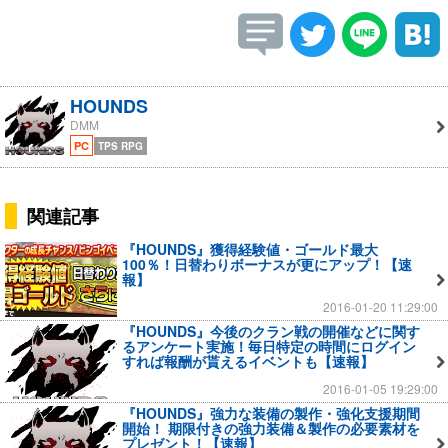
HOUNDS
DMM
PC
TPS RPG
関連記事
『HOUNDS』獲得経験値・ゴールド最大
100％！日替わりボーナスが更にアップ！【速
報】
2016-01-20 11:29:00
『HOUNDS』今後のクラン戦の開催などに関す
るアンケート実施！毎日特定の時間にログイン
すれば報酬が貰えるイベントも【速報】
2016-01-05 19:29:00
『HOUNDS』強力な装備の製作・強化支援期間
開始！ 期限付きの強力装備＆製作の必要素材を
プレゼント！【速報】