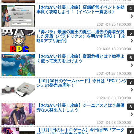
【おねがい社長！攻略】店舗経営イベントを効
4
率良く攻略しよう！（イベント一覧あり）
2021-01-25 18:00:00
『勇パラ』最強の魔王の誕生…過去の勇者が残
5
した矛盾（パラドックス）を明かすRPG！【攻
略&アプリ紹介】
2016-06-13 20:30:00
【おねがい社長！攻略】資源危機とは？効率よ
6
く使って実力を上げよう
2021-04-27 19:00:00
【10月30日のゲームハード】今日は『PCエンジ
7
ン』の発売36周年！
2023-10-30 00:00:00
【おねがい社長！攻略】ジーニアスとは？超優
8
秀な人材を入手しよう
2021-04-08 20:00:00
【11月1日のレトロゲーム】今日はPS『アーク
9