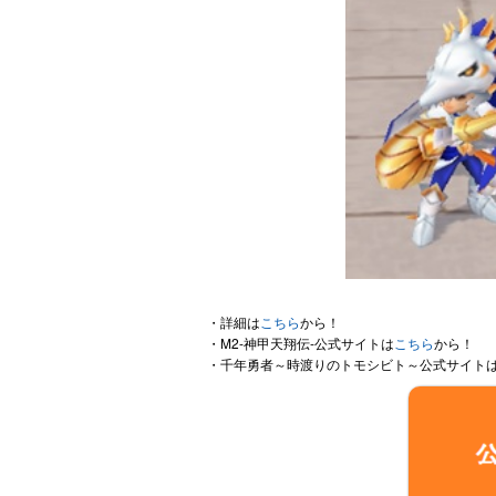
・詳細は
こちら
から！
・M2-神甲天翔伝-公式サイトは
こちら
から！
・千年勇者～時渡りのトモシビト～公式サイト