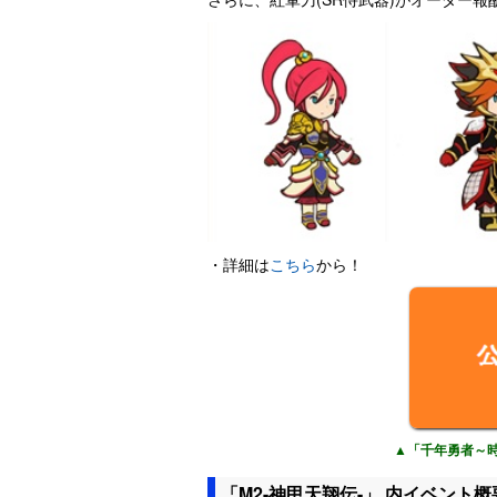
・詳細は
こちら
から！
▲「千年勇者～
「M2-神甲天翔伝-」 内イベント概