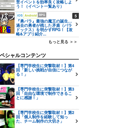
営イベントを効率良く攻略しよ
う！（イベント一覧あり）
RPG
5
iOS
Android
『勇パラ』最強の魔王の誕生…
過去の勇者が残した矛盾（パラ
ドックス）を明かすRPG！【攻
略&アプリ紹介...
もっと見る ＞＞
ペシャルコンテンツ
【専門学校生に突撃取材！】第4
回「新しい挑戦が自信につなが
る！」
【専門学校生に突撃取材！】第3
回「自由な環境で制作できるこ
とに感謝！」
【専門学校生に突撃取材！】第2
回「個人制作を経験して知っ
た、チーム制作の大切さ」