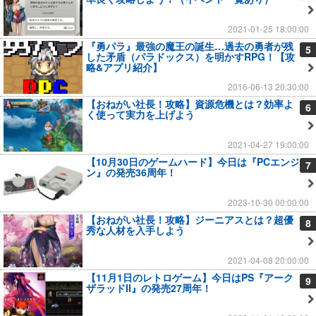
2021-01-25 18:00:00
『勇パラ』最強の魔王の誕生…過去の勇者が残
5
した矛盾（パラドックス）を明かすRPG！【攻
略&アプリ紹介】
2016-06-13 20:30:00
【おねがい社長！攻略】資源危機とは？効率よ
6
く使って実力を上げよう
2021-04-27 19:00:00
【10月30日のゲームハード】今日は『PCエンジ
7
ン』の発売36周年！
2023-10-30 00:00:00
【おねがい社長！攻略】ジーニアスとは？超優
8
秀な人材を入手しよう
2021-04-08 20:00:00
【11月1日のレトロゲーム】今日はPS『アーク
9
ザラッドII』の発売27周年！