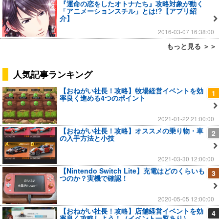
『運命の恋をしたオトナたち』攻略対象が動く
「アニメーションスチル」とは!?【アプリ紹
介】
2016-03-07 16:38:00
もっと見る ＞＞
人気記事ランキング
【おねがい社長！攻略】牧場経営イベントを効
1
率良く進める4つのポイント
2021-01-22 21:00:00
【おねがい社長！攻略】オススメの乗り物・車
2
の入手方法と小技
2021-03-30 12:00:00
【Nintendo Switch Lite】充電はどのくらいも
3
つのか？実機で確認！
2020-05-05 12:00:00
【おねがい社長！攻略】店舗経営イベントを効
4
率良く攻略しよう！（イベント一覧あり）