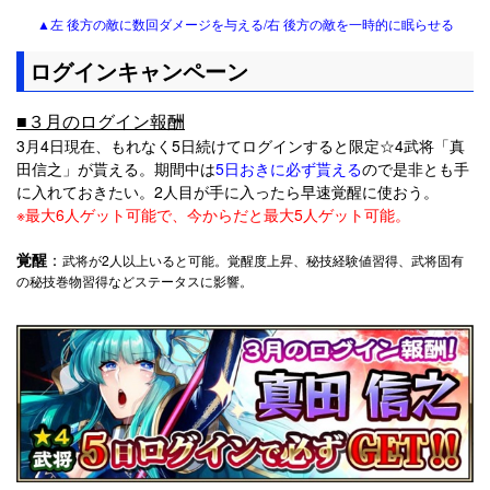
▲左 後方の敵に数回ダメージを与える/右 後方の敵を一時的に眠らせる
ログインキャンペーン
■３月のログイン報酬
3月4日現在、もれなく5日続けてログインすると限定☆4武将「真
田信之」が貰える。期間中は
5日おきに必ず貰える
ので是非とも手
に入れておきたい。2人目が手に入ったら早速覚醒に使おう。
※最大6人ゲット可能で、今からだと最大5人ゲット可能。
覚醒
：
武将が2人以上いると可能。覚醒度上昇、秘技経験値習得、武将固有
の秘技巻物習得などステータスに影響。