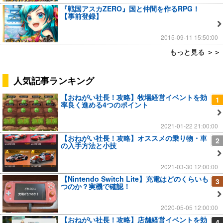
『戦国アスカZERO』国と仲間を作るRPG！
【事前登録】
2015-09-11 15:50:00
もっと見る ＞＞
人気記事ランキング
【おねがい社長！攻略】牧場経営イベントを効
1
率良く進める4つのポイント
2021-01-22 21:00:00
【おねがい社長！攻略】オススメの乗り物・車
2
の入手方法と小技
2021-03-30 12:00:00
【Nintendo Switch Lite】充電はどのくらいも
3
つのか？実機で確認！
2020-05-05 12:00:00
【おねがい社長！攻略】店舗経営イベントを効
4