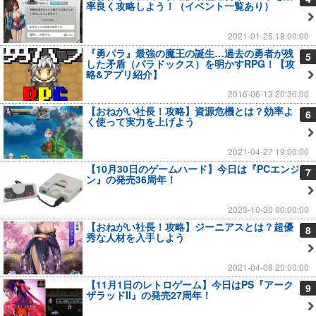
率良く攻略しよう！（イベント一覧あり）
2021-01-25 18:00:00
『勇パラ』最強の魔王の誕生…過去の勇者が残
5
した矛盾（パラドックス）を明かすRPG！【攻
略&アプリ紹介】
2016-06-13 20:30:00
【おねがい社長！攻略】資源危機とは？効率よ
6
く使って実力を上げよう
2021-04-27 19:00:00
【10月30日のゲームハード】今日は『PCエンジ
7
ン』の発売36周年！
2023-10-30 00:00:00
【おねがい社長！攻略】ジーニアスとは？超優
8
秀な人材を入手しよう
2021-04-08 20:00:00
【11月1日のレトロゲーム】今日はPS『アーク
9
ザラッドII』の発売27周年！