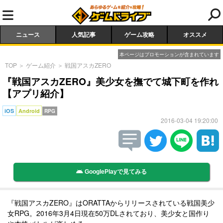
ニュース
人気記事
ゲーム攻略
オススメ
本ページはプロモーションが含まれています
TOP
＞
ゲーム紹介
＞
戦国アスカZERO
『戦国アスカZERO』美少女を撫でて城下町を作れ
【アプリ紹介】
iOS
Android
RPG
2016-03-04 19:20:00
GooglePlayで見てみる
『戦国アスカZERO』はORATTAからリリースされている戦国美少
女RPG。2016年3月4日現在50万DLされており、美少女と国作り