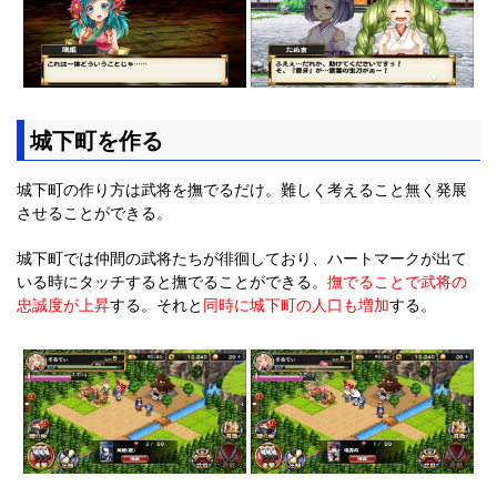
城下町を作る
城下町の作り方は武将を撫でるだけ。難しく考えること無く発展
させることができる。
城下町では仲間の武将たちが徘徊しており、ハートマークが出て
いる時にタッチすると撫でることができる。
撫でることで武将の
忠誠度が上昇
する。それと
同時に城下町の人口も増加
する。