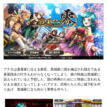
アナタは蒼葉家に仕える家臣。黒城家に国を滅ぼされ城主である
蒼葉国永の行方もわからなくなってしまう。娘の咲姫は黒城家に
囚えられていると予想した。国の再興のためにと咲姫に言われる
がまま城主となってしまったアナタ。武将たちと共に城下町を作
りあげ、黒城家に立ち向かう軍勢を作ろう。