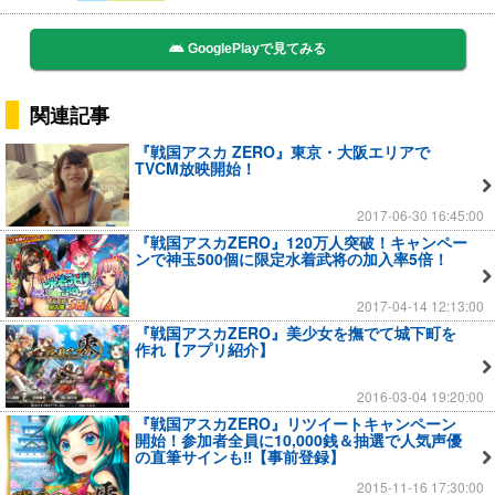
GooglePlayで見てみる
関連記事
『戦国アスカ ZERO』東京・大阪エリアで
TVCM放映開始！
2017-06-30 16:45:00
『戦国アスカZERO』120万人突破！キャンペー
ンで神玉500個に限定水着武将の加入率5倍！
2017-04-14 12:13:00
『戦国アスカZERO』美少女を撫でて城下町を
作れ【アプリ紹介】
2016-03-04 19:20:00
『戦国アスカZERO』リツイートキャンペーン
開始！参加者全員に10,000銭＆抽選で人気声優
の直筆サインも‼【事前登録】
2015-11-16 17:30:00