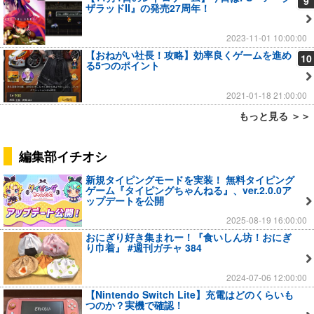
9
ザラッドII』の発売27周年！
2023-11-01 10:00:00
【おねがい社長！攻略】効率良くゲームを進め
10
る5つのポイント
2021-01-18 21:00:00
もっと見る ＞＞
編集部イチオシ
新規タイピングモードを実装！ 無料タイピング
ゲーム『タイピングちゃんねる』、ver.2.0.0ア
ップデートを公開
2025-08-19 16:00:00
おにぎり好き集まれー！『食いしん坊！おにぎ
り巾着』 #週刊ガチャ 384
2024-07-06 12:00:00
【Nintendo Switch Lite】充電はどのくらいも
つのか？実機で確認！