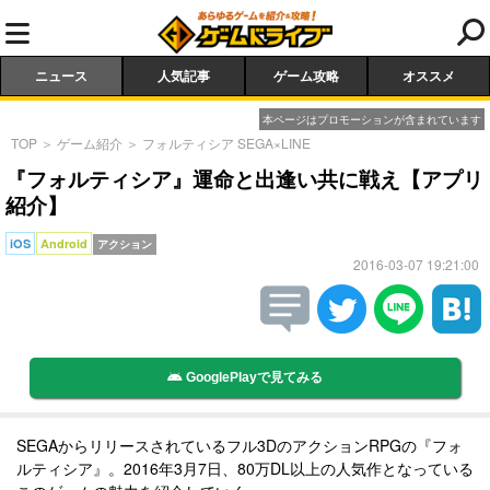
ニュース
人気記事
ゲーム攻略
オススメ
本ページはプロモーションが含まれています
TOP
＞
ゲーム紹介
＞
フォルティシア SEGA×LINE
『フォルティシア』運命と出逢い共に戦え【アプリ
紹介】
iOS
Android
アクション
2016-03-07 19:21:00
GooglePlayで見てみる
SEGAからリリースされているフル3Dのアクション
RPG
の
『フォ
ルティシア』。
2016年3月7日、80万DL以上の人気作となっている