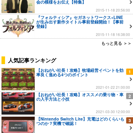
会の模様をお伝え【特集】
2015-11-18 20:56:00
『フォルティシア』セガネットワークス×LINE
が生み出す新作タイトル事前登録開始！【事前
登録】
2015-11-18 16:38:00
もっと見る ＞＞
人気記事ランキング
【おねがい社長！攻略】牧場経営イベントを効
1
率良く進める4つのポイント
2021-01-22 21:00:00
【おねがい社長！攻略】オススメの乗り物・車
2
の入手方法と小技
2021-03-30 12:00:00
【Nintendo Switch Lite】充電はどのくらいも
3
つのか？実機で確認！