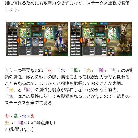
闘に慣れるためにも攻撃力や防御力など、ステータス重視で装備
しよう。
もう一つ重要なのは「
火
」「
水
」「
風
」「
光
」「
闇
」「
無
」の6種
類の属性。敵との戦いの際、属性によって状況がガラリと変わる
こともあるので、しっかりと相性を把握しておくことが大切。
「
光
」と「
闇
」の属性は弱点が存在しないためかなり有力。
「
無
」はどの属性に対しても影響されることがないので、武具の
ステータスが全てである。
火
＞
風
＞
水
＞
火
光
→←
闇
(互いに弱点無し)
無
(影響力なし)