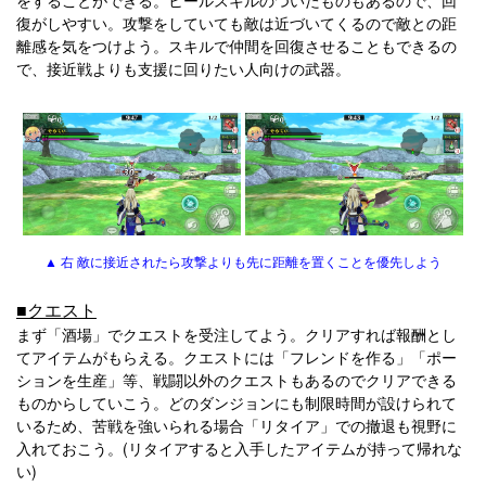
をすることができる。ヒールスキルのついたものもあるので、回
復がしやすい。攻撃をしていても敵は近づいてくるので敵との距
離感を気をつけよう。スキルで仲間を回復させることもできるの
で、接近戦よりも支援に回りたい人向けの武器。
▲ 右 敵に接近されたら攻撃よりも先に距離を置くことを優先しよう
■クエスト
まず「酒場」でクエストを受注してよう。クリアすれば報酬とし
てアイテムがもらえる。クエストには「フレンドを作る」「ポー
ションを生産」等、戦闘以外のクエストもあるのでクリアできる
ものからしていこう。どのダンジョンにも制限時間が設けられて
いるため、苦戦を強いられる場合「リタイア」での撤退も視野に
入れておこう。(リタイアすると入手したアイテムが持って帰れな
い)