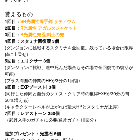
貰えるもの
1回目：
SR光属性両手剣 サティウム
2回目：
R光属性 アガルタジャケット
3回目：
R光属性兜 聖剣士の兜
4回目：スタミナ回復薬 3個
(ダンジョンに挑戦するスタミナを全回復。残っている場合は限界
値に上乗せ)
5回目：エリクサー 3個
(ダンジョンに挑戦、途中死んだ場合もその場で全回復での復活が
可能)
(プラス周囲の仲間のHPが3分の1回復)
6回目：EXPブーストI 3個
(同行した仲間と自分のクエストクリア時の獲得EXPが30分の間
50％増える)
(キャラクターレベルが上がれば最大HPとスタミナが上昇)
7回目：レアストーン 250個
（武具入手のガチャに必要/通常ガチャ10回分）
追加プレゼント：光霊石 5個