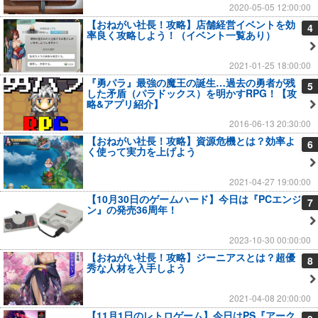
2020-05-05 12:00:00
【おねがい社長！攻略】店舗経営イベントを効
4
率良く攻略しよう！（イベント一覧あり）
2021-01-25 18:00:00
『勇パラ』最強の魔王の誕生…過去の勇者が残
5
した矛盾（パラドックス）を明かすRPG！【攻
略&アプリ紹介】
2016-06-13 20:30:00
【おねがい社長！攻略】資源危機とは？効率よ
6
く使って実力を上げよう
2021-04-27 19:00:00
【10月30日のゲームハード】今日は『PCエンジ
7
ン』の発売36周年！
2023-10-30 00:00:00
【おねがい社長！攻略】ジーニアスとは？超優
8
秀な人材を入手しよう
2021-04-08 20:00:00
【11月1日のレトロゲーム】今日はPS『アーク