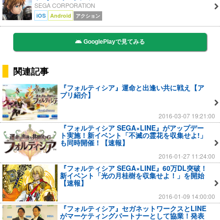
SEGA CORPORATION
iOS
Android
アクション
GooglePlayで見てみる
関連記事
『フォルティシア』運命と出逢い共に戦え【ア
プリ紹介】
2016-03-07 19:21:00
『フォルティシア SEGA×LINE』がアップデー
ト実施！新イベント「不滅の霊花を収集せよ!」
も同時開催！【速報】
2016-01-27 11:24:00
『フォルティシア SEGA×LINE』60万DL突破！
新イベント「光の月桂樹を収集せよ！」を開始
【速報】
2016-01-09 14:00:00
『フォルティシア』セガネットワークスとLINE
がマーケティングパートナーとして協業！発表