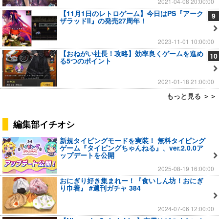
2021-04-08 20:00:00
【11月1日のレトロゲーム】今日はPS『アーク
9
ザラッドII』の発売27周年！
2023-11-01 10:00:00
【おねがい社長！攻略】効率良くゲームを進め
10
る5つのポイント
2021-01-18 21:00:00
もっと見る ＞＞
編集部イチオシ
新規タイピングモードを実装！ 無料タイピング
ゲーム『タイピングちゃんねる』、ver.2.0.0ア
ップデートを公開
2025-08-19 16:00:00
おにぎり好き集まれー！『食いしん坊！おにぎ
り巾着』 #週刊ガチャ 384
2024-07-06 12:00:00