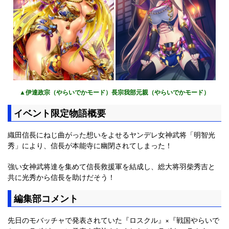
▲伊達政宗（やらいでかモード）長宗我部元親（やらいでかモード）
イベント限定物語概要
織田信長にねじ曲がった想いをよせるヤンデレ女神武将「明智光
秀」により、信長が本能寺に幽閉されてしまった！
強い女神武将達を集めて信長救援軍を結成し、総大将羽柴秀吉と
共に光秀から信長を助けだそう！
編集部コメント
先日のモバッチャで発表されていた『ロスクル』×『戦国やらいで