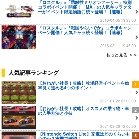
『ロスクル』×「乖離性ミリオンアーサー」特別
コラボイベント開催！「MA」の人気キャラクタ
ーがイベント限定物語に続々登場！【速報】
2016-04-05 13:38:00
『ロスクル』×『戦国やらいでか』コラボキャン
ペーン開催！人気キャラ続々登場！【速報】
2016-03-11 19:46:00
もっと見る ＞＞
人気記事ランキング
【おねがい社長！攻略】牧場経営イベントを効
1
率良く進める4つのポイント
2021-01-22 21:00:00
【おねがい社長！攻略】オススメの乗り物・車
2
の入手方法と小技
2021-03-30 12:00:00
【Nintendo Switch Lite】充電はどのくらいも
3
つのか？実機で確認！