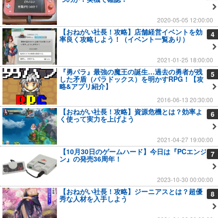
2020-05-05 12:00:00
【おねがい社長！攻略】店舗経営イベントを効
4
率良く攻略しよう！（イベント一覧あり）
2021-01-25 18:00:00
『勇パラ』最強の魔王の誕生…過去の勇者が残
5
した矛盾（パラドックス）を明かすRPG！【攻
略&アプリ紹介】
2016-06-13 20:30:00
【おねがい社長！攻略】資源危機とは？効率よ
6
く使って実力を上げよう
2021-04-27 19:00:00
【10月30日のゲームハード】今日は『PCエンジ
7
ン』の発売36周年！
2023-10-30 00:00:00
【おねがい社長！攻略】ジーニアスとは？超優
8
秀な人材を入手しよう