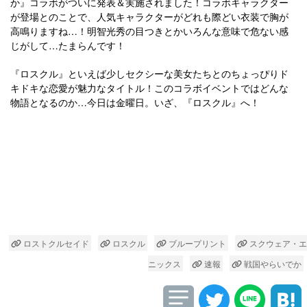
か』コラボがついに発表＆実施されました！コラボキャラクター
が登場とのことで、人気キャラクターがどれも際どい衣装で胸が
高鳴りますね…！明智光秀の目つきとかいろんな意味で危ない感
じがして…たまらんです！
『ロスクル』といえば少しセクシーな美女たちとのちょっぴりド
キドキな恋愛が魅力なタイトル！このコラボイベントではどんな
物語となるのか…今日は金曜日。いざ、『ロスクル』へ！
ロストクルセイド
ロスクル
ブループリント
スクウェア・エ
ニックス
速報
戦国やらいでか