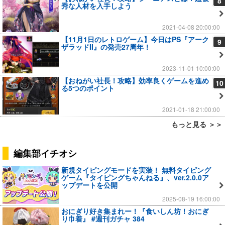
8
秀な人材を入手しよう
2021-04-08 20:00:00
【11月1日のレトロゲーム】今日はPS『アーク
9
ザラッドII』の発売27周年！
2023-11-01 10:00:00
【おねがい社長！攻略】効率良くゲームを進め
10
る5つのポイント
2021-01-18 21:00:00
もっと見る ＞＞
編集部イチオシ
新規タイピングモードを実装！ 無料タイピング
ゲーム『タイピングちゃんねる』、ver.2.0.0ア
ップデートを公開
2025-08-19 16:00:00
おにぎり好き集まれー！『食いしん坊！おにぎ
り巾着』 #週刊ガチャ 384