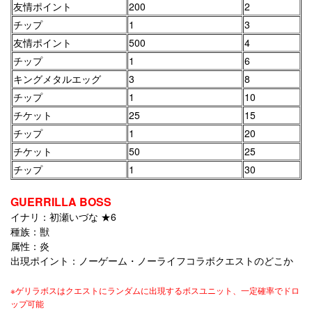
友情ポイント
200
2
チップ
1
3
友情ポイント
500
4
チップ
1
6
キングメタルエッグ
3
8
チップ
1
10
チケット
25
15
チップ
1
20
チケット
50
25
チップ
1
30
GUERRILLA BOSS
イナリ：初瀬いづな ★6
種族：獣
属性：炎
出現ポイント：ノーゲーム・ノーライフコラボクエストのどこか
※ゲリラボスはクエストにランダムに出現するボスユニット、一定確率でドロ
ップ可能