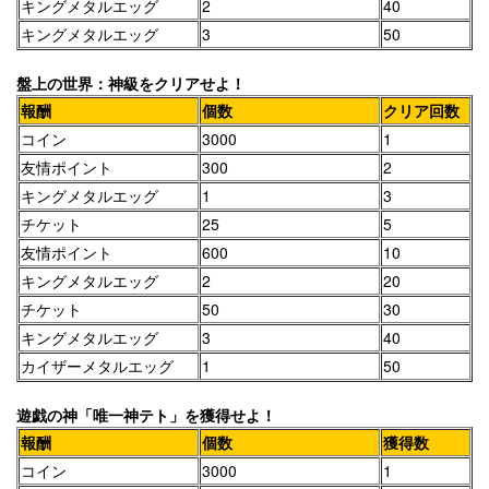
キングメタルエッグ
2
40
キングメタルエッグ
3
50
盤上の世界：神級をクリアせよ！
報酬
個数
クリア回数
コイン
3000
1
友情ポイント
300
2
キングメタルエッグ
1
3
チケット
25
5
友情ポイント
600
10
キングメタルエッグ
2
20
チケット
50
30
キングメタルエッグ
3
40
カイザーメタルエッグ
1
50
遊戯の神「唯一神テト」を獲得せよ！
報酬
個数
獲得数
コイン
3000
1