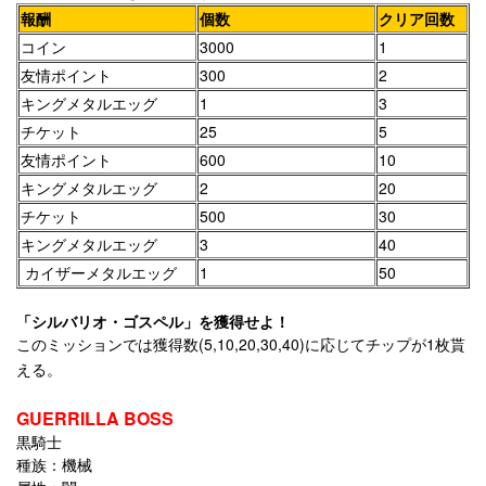
報酬
個数
クリア回数
コイン
3000
1
友情ポイント
300
2
キングメタルエッグ
1
3
チケット
25
5
友情ポイント
600
10
キングメタルエッグ
2
20
チケット
500
30
キングメタルエッグ
3
40
カイザーメタルエッグ
1
50
「シルバリオ・ゴスペル」を獲得せよ！
このミッションでは獲得数(5,10,20,30,40)に応じてチップが1枚貰
える。
GUERRILLA BOSS
黒騎士
種族：機械