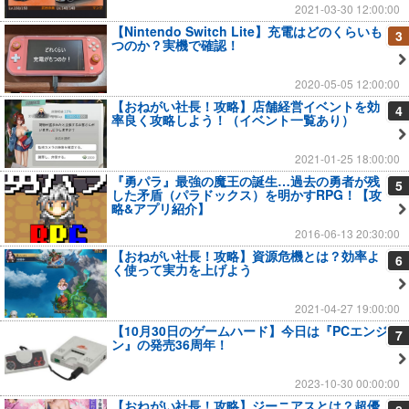
2021-03-30 12:00:00
【Nintendo Switch Lite】充電はどのくらいも
3
つのか？実機で確認！
2020-05-05 12:00:00
【おねがい社長！攻略】店舗経営イベントを効
4
率良く攻略しよう！（イベント一覧あり）
2021-01-25 18:00:00
『勇パラ』最強の魔王の誕生…過去の勇者が残
5
した矛盾（パラドックス）を明かすRPG！【攻
略&アプリ紹介】
2016-06-13 20:30:00
【おねがい社長！攻略】資源危機とは？効率よ
6
く使って実力を上げよう
2021-04-27 19:00:00
【10月30日のゲームハード】今日は『PCエンジ
7
ン』の発売36周年！
2023-10-30 00:00:00
【おねがい社長！攻略】ジーニアスとは？超優