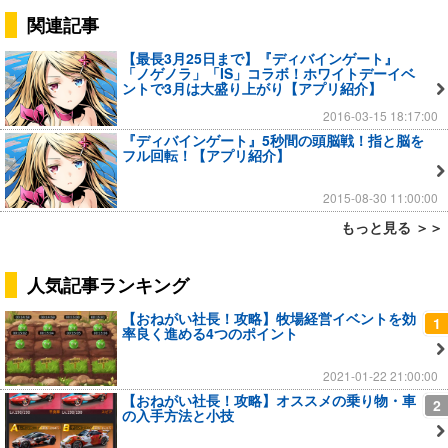
関連記事
【最長3月25日まで】『ディバインゲート』
「ノゲノラ」「IS」コラボ！ホワイトデーイベ
ントで3月は大盛り上がり【アプリ紹介】
2016-03-15 18:17:00
『ディバインゲート』5秒間の頭脳戦！指と脳を
フル回転！【アプリ紹介】
2015-08-30 11:00:00
もっと見る ＞＞
人気記事ランキング
【おねがい社長！攻略】牧場経営イベントを効
1
率良く進める4つのポイント
2021-01-22 21:00:00
【おねがい社長！攻略】オススメの乗り物・車
2
の入手方法と小技