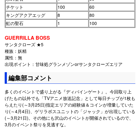
チケット
100
60
キングアクアエッグ
8
80
虹の聖石
1
100
GUERRILLA BOSS
サンタクローズ ★5
種族：妖精
属性：無
出現ポイント：甘味処グランメゾンorサンタクローズエリア
編集部コメント
多くのイベントで盛り上がる『ディバインゲート』。今回取り上
げたもの以外でも「TVアニメ放送記念」として毎日チップが1枚も
らえたり(～3月25日)指定エリアの経験値＆コインが増量していた
り(～4月4日)、ゲリラボスユニットの「ジャック」が出現している
(～3月21日)。その他にも沢山のイベントが開催されているので、
3月のイベント祭りを見逃すな。