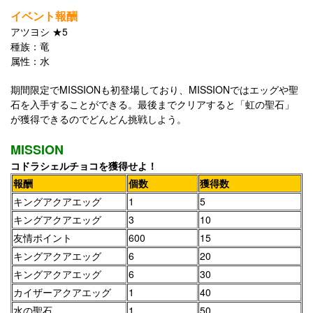
イベント報酬
アツヨシ ★5
種族：竜
属性：水
期間限定でMISSIONも初登場しており、MISSIONではエッグや聖
石を入手することができる。最後までクリアすると「虹の聖石」
が獲得できるのでどんどん挑戦しよう。
MISSION
コドラシェルチョコを獲得せよ！
報酬
個数
獲得数
キングアクアエッグ
1
5
キングアクアエッグ
3
10
友情ポイント
600
15
キングアクアエッグ
6
20
キングアクアエッグ
6
30
カイザーアクアエッグ
1
40
水の聖石
1
50