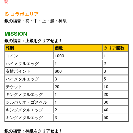
現
IS コラボエリア
銀の福音
：初・中・上・超・神級
MISSION
銀の福音：上級をクリアせよ！
報酬
個数
クリア回数
コイン
1000
1
ハイメタルエッグ
1
2
友情ポイント
600
3
ハイメタルエッグ
3
5
チケット
20
10
キングメタルエッグ
1
20
シルバリオ・ゴスペル
1
30
キングメタルエッグ
2
40
キングメタルエッグ
3
50
銀の福音：神級をクリアせよ！