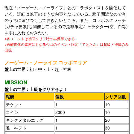
現在「ノーゲーム・ノーライフ」とのコラボクエストを開催して
いる。詳細は以下のような内容となっている。終了間近なので今
のうちに遊びつくしておきたいところ。また、コラボスクラッチ
(ガチャ要素)も開催しているので是非限定キャラクター(空、白等)
を手に入れておきたい。
※各ユニットは初回クリア時のみ獲得できる
※再醒進化の素材にもなる今回のイベント限定「てとたん」は超級・神級のみ
出現
ノーゲーム・ノーライフ コラボエリア
盤上の世界
：初・中・上・超・神級
MISSION
盤上の世界：上級をクリアせよ！
報酬
個数
クリア回数
チケット
1
10
コイン
2000
10
キングメタルエッグ
1
20
唯一神テト
1
30