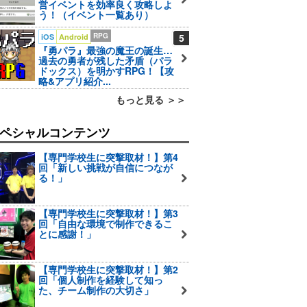
営イベントを効率良く攻略しよ
う！（イベント一覧あり）
RPG
5
iOS
Android
『勇パラ』最強の魔王の誕生…
過去の勇者が残した矛盾（パラ
ドックス）を明かすRPG！【攻
略&アプリ紹介...
もっと見る ＞＞
ペシャルコンテンツ
【専門学校生に突撃取材！】第4
回「新しい挑戦が自信につなが
る！」
【専門学校生に突撃取材！】第3
回「自由な環境で制作できるこ
とに感謝！」
【専門学校生に突撃取材！】第2
回「個人制作を経験して知っ
た、チーム制作の大切さ」