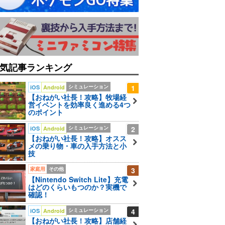
気記事ランキング
シミュレーション
1
iOS
Android
【おねがい社長！攻略】牧場経
営イベントを効率良く進める4つ
のポイント
シミュレーション
2
iOS
Android
【おねがい社長！攻略】オスス
メの乗り物・車の入手方法と小
技
家庭用
その他
3
【Nintendo Switch Lite】充電
はどのくらいもつのか？実機で
確認！
シミュレーション
4
iOS
Android
【おねがい社長！攻略】店舗経