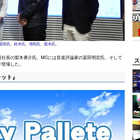
冨田氏、鈴木氏、増田氏、梨木氏。
表取締役社長の梨木勇介氏、MCには音楽評論家の冨田明宏氏、そして
ス
が登場した。
レット』