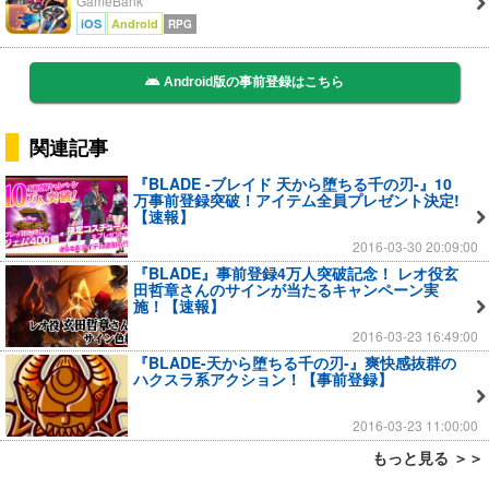
GameBank
iOS
Android
RPG
Android版の事前登録はこちら
関連記事
『BLADE -ブレイド 天から堕ちる千の刃-』10
万事前登録突破！アイテム全員プレゼント決定!
【速報】
2016-03-30 20:09:00
『BLADE』事前登録4万人突破記念！ レオ役玄
田哲章さんのサインが当たるキャンペーン実
施！【速報】
2016-03-23 16:49:00
『BLADE-天から堕ちる千の刃-』爽快感抜群の
ハクスラ系アクション！【事前登録】
2016-03-23 11:00:00
もっと見る ＞＞