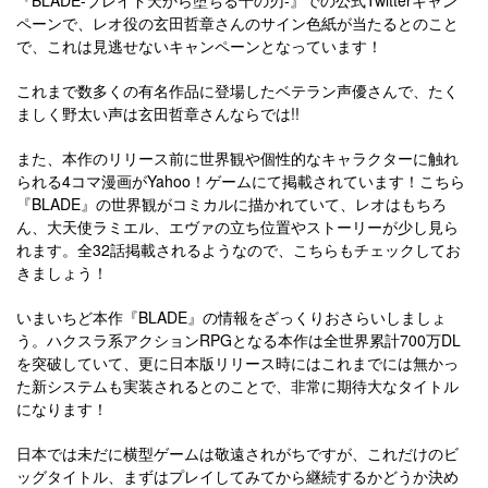
ペーンで、レオ役の玄田哲章さんのサイン色紙が当たるとのこと
で、これは見逃せないキャンペーンとなっています！
これまで数多くの有名作品に登場したベテラン声優さんで、たく
ましく野太い声は玄田哲章さんならでは!!
また、本作のリリース前に世界観や個性的なキャラクターに触れ
られる4コマ漫画がYahoo！ゲームにて掲載されています！こちら
『BLADE』の世界観がコミカルに描かれていて、レオはもちろ
ん、大天使ラミエル、エヴァの立ち位置やストーリーが少し見ら
れます。全32話掲載されるようなので、こちらもチェックしてお
きましょう！
いまいちど本作『BLADE』の情報をざっくりおさらいしましょ
う。ハクスラ系アクションRPGとなる本作は全世界累計700万DL
を突破していて、更に日本版リリース時にはこれまでには無かっ
た新システムも実装されるとのことで、非常に期待大なタイトル
になります！
日本では未だに横型ゲームは敬遠されがちですが、これだけのビ
ッグタイトル、まずはプレイしてみてから継続するかどうか決め