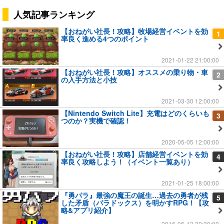
人気記事ランキング
【おねがい社長！攻略】牧場経営イベントを効
1
率良く進める4つのポイント
2021-01-22 21:00:00
【おねがい社長！攻略】オススメの乗り物・車
2
の入手方法と小技
2021-03-30 12:00:00
【Nintendo Switch Lite】充電はどのくらいも
3
つのか？実機で確認！
2020-05-05 12:00:00
【おねがい社長！攻略】店舗経営イベントを効
4
率良く攻略しよう！（イベント一覧あり）
2021-01-25 18:00:00
『勇パラ』最強の魔王の誕生…過去の勇者が残
5
した矛盾（パラドックス）を明かすRPG！【攻
略&アプリ紹介】
2016-06-13 20:30:00