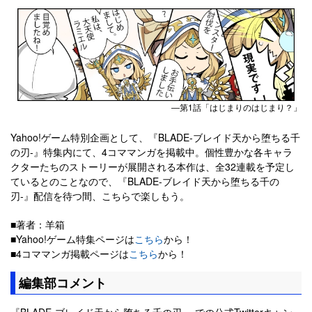
―第1話「はじまりのはじまり？」
Yahoo!ゲーム特別企画として、『BLADE-ブレイド天から堕ちる千
の刃-』特集内にて、4コママンガを掲載中。個性豊かな各キャラ
クターたちのストーリーが展開される本作は、全32連載を予定し
ているとのことなので、『BLADE-ブレイド天から堕ちる千の
刃-』配信を待つ間、こちらで楽しもう。
■著者：羊箱
■Yahoo!ゲーム特集ページは
こちら
から！
■4コママンガ掲載ページは
こちら
から！
編集部コメント
『BLADE-ブレイド天から堕ちる千の刃-』での公式Twitterキャン