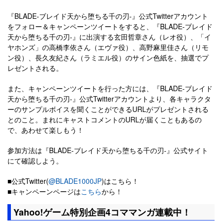
『BLADE-ブレイド天から堕ちる千の刃-』公式Twitterアカウント
をフォロー＆キャンペーンツイートをすると、『BLADE-ブレイド
天から堕ちる千の刃-』に出演する玄田哲章さん（レオ役）、「イ
ヤホンズ」の高橋李依さん（エヴァ役）、高野麻里佳さん（リモ
ン役）、長久友紀さん（ラミエル役）のサイン色紙を、抽選でプ
レゼントされる。
また、キャンペーンツイートを行った方には、『BLADE-ブレイド
天から堕ちる千の刃-』公式Twitterアカウントより、各キャラクタ
ーのサンプルボイスを聞くことができるURLがプレゼントされる
とのこと。まれにキャストコメントのURLが届くこともあるの
で、あわせて楽しもう！
参加方法は『BLADE-ブレイド天から堕ちる千の刃-』公式サイト
にて確認しよう。
■公式Twitter(
@BLADE1000JP
)はこちら！
■キャンペーンページは
こちら
から！
Yahoo!ゲーム特別企画4コママンガ連載中！