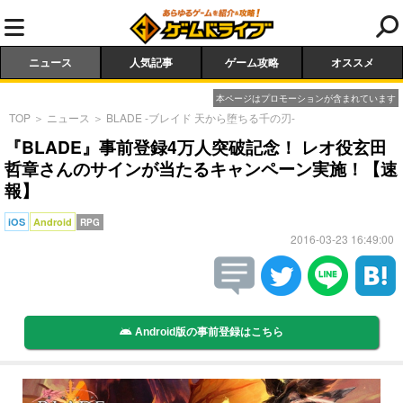
ニュース
人気記事
ゲーム攻略
オススメ
本ページはプロモーションが含まれています
TOP
＞
ニュース
＞
BLADE -ブレイド 天から堕ちる千の刃-
『BLADE』事前登録4万人突破記念！ レオ役玄田
哲章さんのサインが当たるキャンペーン実施！【速
報】
iOS
Android
RPG
2016-03-23 16:49:00
Android版の事前登録はこちら