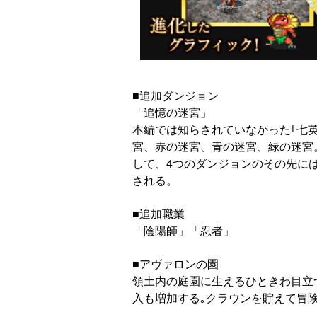
■追加ダンジョン
「追憶の迷宮」
本編では知らされていなかった｢七
宮、赤の迷宮、青の迷宮、緑の迷宮
して、4つのダンジョンのその先に
される。
■追加職業
「陰陽師」「忍者」
■アヴァロンの園
領土内の庭園に生えるひときわ目立
入も増加する｡クラウンを貯えて冒