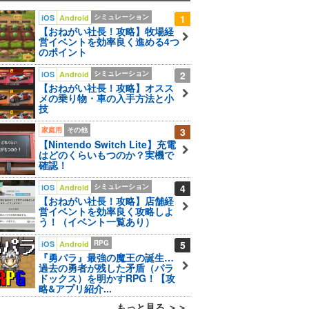
シミュレーション
1
iOS
Android
【おねがい社長！攻略】牧場経
営イベントを効率良く進める4つ
のポイント
シミュレーション
2
iOS
Android
【おねがい社長！攻略】オスス
メの乗り物・車の入手方法と小
技
家庭用
その他
3
【Nintendo Switch Lite】充電
はどのくらいもつのか？実機で
確認！
シミュレーション
4
iOS
Android
【おねがい社長！攻略】店舗経
営イベントを効率良く攻略しよ
う！（イベント一覧あり）
RPG
5
iOS
Android
『勇パラ』最強の魔王の誕生…
過去の勇者が残した矛盾（パラ
ドックス）を明かすRPG！【攻
略&アプリ紹介...
もっと見る ＞＞