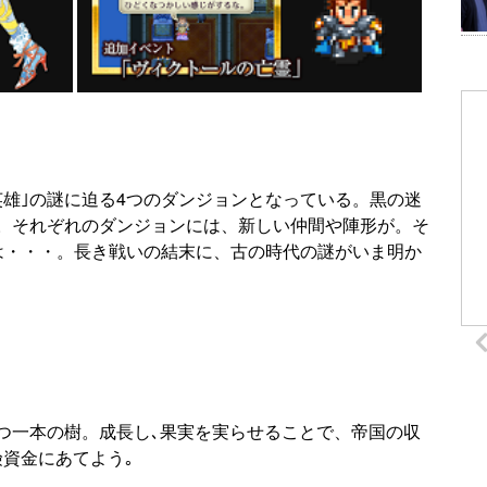
英雄｣の謎に迫る4つのダンジョンとなっている。黒の迷
。それぞれのダンジョンには、新しい仲間や陣形が。そ
は・・・。長き戦いの結末に、古の時代の謎がいま明か
つ一本の樹。成長し､果実を実らせることで、帝国の収
険資金にあてよう｡