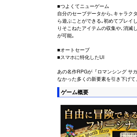
■つよくてニューゲーム
自分のセーブデータから､キャラク
ら遊ぶことができる｡初めてプレイ
りそこねたアイテムの収集や､消滅
が可能｡
■オートセーブ
■スマホに特化したUI
あの名作RPGが『ロマンシング サガ2
なかった多くの新要素を引き下げて
ゲーム概要