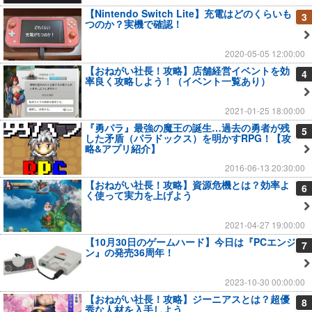
【Nintendo Switch Lite】充電はどのくらいも
3
つのか？実機で確認！
2020-05-05 12:00:00
【おねがい社長！攻略】店舗経営イベントを効
4
率良く攻略しよう！（イベント一覧あり）
2021-01-25 18:00:00
『勇パラ』最強の魔王の誕生…過去の勇者が残
5
した矛盾（パラドックス）を明かすRPG！【攻
略&アプリ紹介】
2016-06-13 20:30:00
【おねがい社長！攻略】資源危機とは？効率よ
6
く使って実力を上げよう
2021-04-27 19:00:00
【10月30日のゲームハード】今日は『PCエンジ
7
ン』の発売36周年！
2023-10-30 00:00:00
【おねがい社長！攻略】ジーニアスとは？超優
8
秀な人材を入手しよう