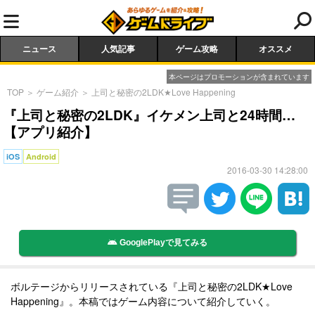
ニュース
人気記事
ゲーム攻略
オススメ
本ページはプロモーションが含まれています
TOP
＞
ゲーム紹介
＞
上司と秘密の2LDK★Love Happening
『上司と秘密の2LDK』イケメン上司と24時間…
【アプリ紹介】
iOS
Android
2016-03-30 14:28:00
GooglePlayで見てみる
ボルテージからリリースされている『上司と秘密の2LDK★Love
Happening』。本稿ではゲーム内容について紹介していく。