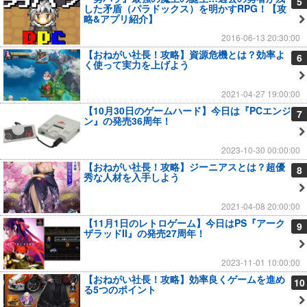
5
した矛盾（パラドックス）を明かすRPG！【攻
略&アプリ紹介】
2016-06-13 20:30:00
【おねがい社長！攻略】資源危機とは？効率よ
6
く使って実力を上げよう
2021-04-27 19:00:00
【10月30日のゲームハード】今日は『PCエンジ
7
ン』の発売36周年！
2023-10-30 00:00:00
【おねがい社長！攻略】ジーニアスとは？超優
8
秀な人材を入手しよう
2021-04-08 20:00:00
【11月1日のレトロゲーム】今日はPS『アーク
9
ザラッドII』の発売27周年！
2023-11-01 10:00:00
【おねがい社長！攻略】効率良くゲームを進め
10
る5つのポイント