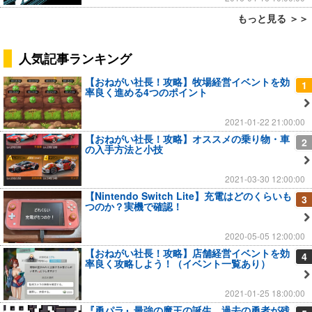
もっと見る ＞＞
人気記事ランキング
【おねがい社長！攻略】牧場経営イベントを効
1
率良く進める4つのポイント
2021-01-22 21:00:00
【おねがい社長！攻略】オススメの乗り物・車
2
の入手方法と小技
2021-03-30 12:00:00
【Nintendo Switch Lite】充電はどのくらいも
3
つのか？実機で確認！
2020-05-05 12:00:00
【おねがい社長！攻略】店舗経営イベントを効
4
率良く攻略しよう！（イベント一覧あり）
2021-01-25 18:00:00
『勇パラ』最強の魔王の誕生…過去の勇者が残