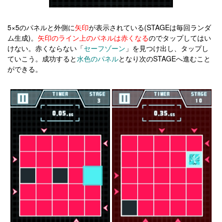
5×5のパネルと外側に
矢印
が表示されている(STAGEは毎回ランダ
ム生成)。
矢印のライン上のパネルは赤くなる
のでタップしてはい
けない。赤くならない「
セーフゾーン
」を見つけ出し、タップし
ていこう。成功すると
水色のパネル
となり次のSTAGEへ進むこと
ができる。