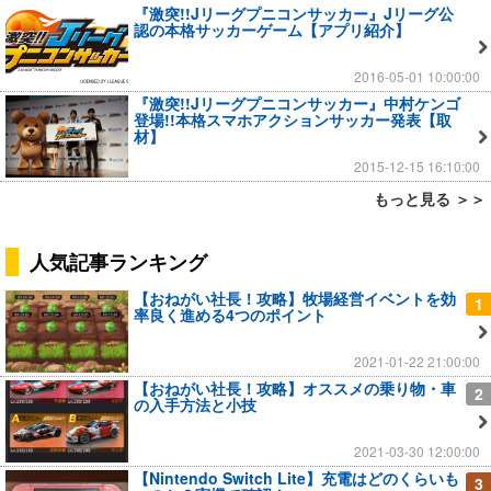
『激突!!Jリーグプニコンサッカー』Jリーグ公
認の本格サッカーゲーム【アプリ紹介】
2016-05-01 10:00:00
『激突!!Jリーグプニコンサッカー』中村ケンゴ
登場!!本格スマホアクションサッカー発表【取
材】
2015-12-15 16:10:00
もっと見る ＞＞
人気記事ランキング
【おねがい社長！攻略】牧場経営イベントを効
1
率良く進める4つのポイント
2021-01-22 21:00:00
【おねがい社長！攻略】オススメの乗り物・車
2
の入手方法と小技
2021-03-30 12:00:00
【Nintendo Switch Lite】充電はどのくらいも
3