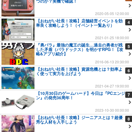
つのか？実機で確認！
2020-05-05 12:00:00
【おねがい社長！攻略】店舗経営イベントを効
4
率良く攻略しよう！（イベント一覧あり）
2021-01-25 18:00:00
『勇パラ』最強の魔王の誕生…過去の勇者が残
5
した矛盾（パラドックス）を明かすRPG！【攻
略&アプリ紹介】
2016-06-13 20:30:00
【おねがい社長！攻略】資源危機とは？効率よ
6
く使って実力を上げよう
2021-04-27 19:00:00
【10月30日のゲームハード】今日は『PCエンジ
7
ン』の発売36周年！
2023-10-30 00:00:00
【おねがい社長！攻略】ジーニアスとは？超優
8
秀な人材を入手しよう