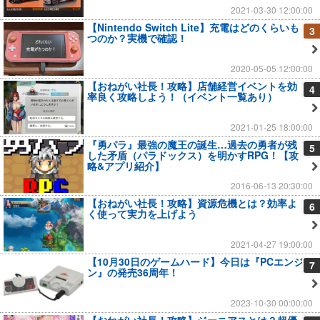
2021-03-30 12:00:00
【Nintendo Switch Lite】充電はどのくらいも
3
つのか？実機で確認！
2020-05-05 12:00:00
【おねがい社長！攻略】店舗経営イベントを効
4
率良く攻略しよう！（イベント一覧あり）
2021-01-25 18:00:00
『勇パラ』最強の魔王の誕生…過去の勇者が残
5
した矛盾（パラドックス）を明かすRPG！【攻
略&アプリ紹介】
2016-06-13 20:30:00
【おねがい社長！攻略】資源危機とは？効率よ
6
く使って実力を上げよう
2021-04-27 19:00:00
【10月30日のゲームハード】今日は『PCエンジ
7
ン』の発売36周年！
2023-10-30 00:00:00
【おねがい社長！攻略】ジーニアスとは？超優