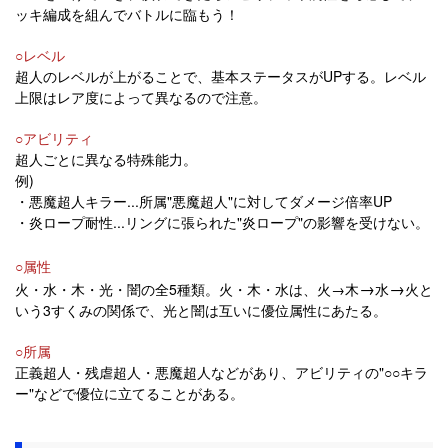
ッキ編成を組んでバトルに臨もう！
○レベル
超人のレベルが上がることで、基本ステータスがUPする。レベル
上限はレア度によって異なるので注意。
○アビリティ
超人ごとに異なる特殊能力。
例)
・悪魔超人キラー...所属"悪魔超人"に対してダメージ倍率UP
・炎ロープ耐性...リングに張られた"炎ロープ"の影響を受けない。
○属性
→
→
火・水・木・光・闇の全5種類。火・木・水は、火→木
水
火と
いう3すくみの関係で、光と闇は互いに優位属性にあたる。
○所属
正義超人・残虐超人・悪魔超人などがあり、アビリティの"○○キラ
ー"などで優位に立てることがある。