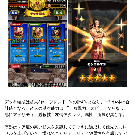
デッキ編成は超人3体＋フレンド1体の計4体となり、HPは4体の合
計値となる。超人の基本能力はHP、攻撃力、スピードからなり、
他にアビリティ、必殺技、友情アタック、属性、所属が異なる。
序盤はレア度の高い超人を意識してデッキに編成して優先的にレ
ベルを上げていき、慣れてきたらアビリティや属性を考慮してデ