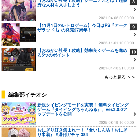
8
秀な人材を入手しよう
2021-04-08 20:00:00
【11月1日のレトロゲーム】今日はPS『アーク
9
ザラッドII』の発売27周年！
2023-11-01 10:00:00
【おねがい社長！攻略】効率良くゲームを進め
10
る5つのポイント
2021-01-18 21:00:00
もっと見る ＞＞
編集部イチオシ
新規タイピングモードを実装！ 無料タイピング
ゲーム『タイピングちゃんねる』、ver.2.0.0ア
ップデートを公開
2025-08-19 16:00:00
おにぎり好き集まれー！『食いしん坊！おにぎ
り巾着』 #週刊ガチャ 384