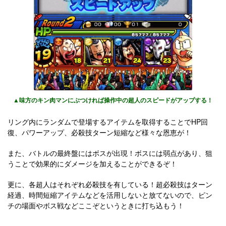
▲味方のキン肉マンにぶつければ操作中の超人のスピードがアップする！
リング内にランダムで登場するアイテムを取得することでHP回
復、パワーアップ、必殺技ターン短縮など様々な恩恵が！
また、バトルの最終盤にはボスが出現！ボスには弱点があり、狙
うことで効果的にダメージを加えることができるぞ！
更に、各超人はそれぞれ必殺技を有している！超必殺技はターン
経過、時間短縮アイテムなどを活用しないと放てないので、ピン
チの場面やボス戦などここぞというときに打ち込もう！