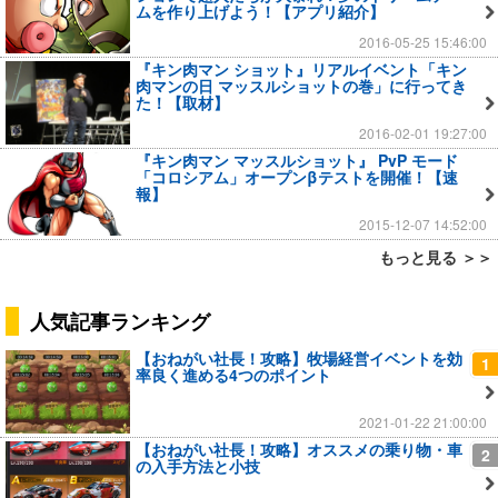
ムを作り上げよう！【アプリ紹介】
2016-05-25 15:46:00
『キン肉マン ショット』リアルイベント「キン
肉マンの日 マッスルショットの巻」に行ってき
た！【取材】
2016-02-01 19:27:00
『キン肉マン マッスルショット』 PvP モード
「コロシアム」オープンβテストを開催！【速
報】
2015-12-07 14:52:00
もっと見る ＞＞
人気記事ランキング
【おねがい社長！攻略】牧場経営イベントを効
1
率良く進める4つのポイント
2021-01-22 21:00:00
【おねがい社長！攻略】オススメの乗り物・車
2
の入手方法と小技