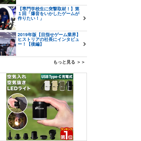
【専門学校生に突撃取材！】第
１回「爆音をいかしたゲームが
作りたい！」
2019年版【目指せゲーム業界】
ヒストリアの社長にインタビュ
ー！【後編】
もっと見る ＞＞