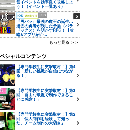
営イベントを効率良く攻略しよ
う！（イベント一覧あり）
RPG
5
iOS
Android
『勇パラ』最強の魔王の誕生…
過去の勇者が残した矛盾（パラ
ドックス）を明かすRPG！【攻
略&アプリ紹介...
もっと見る ＞＞
ペシャルコンテンツ
【専門学校生に突撃取材！】第4
回「新しい挑戦が自信につなが
る！」
【専門学校生に突撃取材！】第3
回「自由な環境で制作できるこ
とに感謝！」
【専門学校生に突撃取材！】第2
回「個人制作を経験して知っ
た、チーム制作の大切さ」