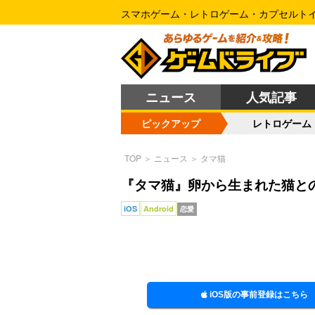
スマホゲーム・レトロゲーム・カプセルト
ニュース
人気記事
ピックアップ
レトロゲーム
TOP
＞
ニュース
＞
タマ猫
『タマ猫』卵から生まれた猫と
iOS
Android
恋愛
iOS版の事前登録はこちら