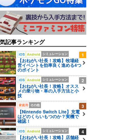
気記事ランキング
シミュレーション
1
iOS
Android
【おねがい社長！攻略】牧場経
営イベントを効率良く進める4つ
のポイント
シミュレーション
2
iOS
Android
【おねがい社長！攻略】オスス
メの乗り物・車の入手方法と小
技
家庭用
その他
3
【Nintendo Switch Lite】充電
はどのくらいもつのか？実機で
確認！
シミュレーション
4
iOS
Android
【おねがい社長！攻略】店舗経