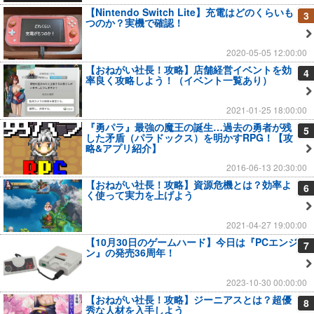
【Nintendo Switch Lite】充電はどのくらいも
3
つのか？実機で確認！
2020-05-05 12:00:00
【おねがい社長！攻略】店舗経営イベントを効
4
率良く攻略しよう！（イベント一覧あり）
2021-01-25 18:00:00
『勇パラ』最強の魔王の誕生…過去の勇者が残
5
した矛盾（パラドックス）を明かすRPG！【攻
略&アプリ紹介】
2016-06-13 20:30:00
【おねがい社長！攻略】資源危機とは？効率よ
6
く使って実力を上げよう
2021-04-27 19:00:00
【10月30日のゲームハード】今日は『PCエンジ
7
ン』の発売36周年！
2023-10-30 00:00:00
【おねがい社長！攻略】ジーニアスとは？超優
8
秀な人材を入手しよう