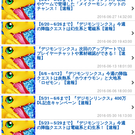
やゲームで登場した「メイクーモン」ゲットの
チャンス！【速報】
2016-06-27 14:32:00
【6/20～6/26まで】『デジモンリンクス』今週
の降臨クエストは幻生系と電磁系【速報】
2016-06-20 19:43:00
『デジモンリンクス』次回のアップデートでは
プレイヤーチャットや素材確認ができる！【速
報】
2016-06-13 18:01:00
【6/6～6/12】『デジモンリンクス』今週の降臨
クエストは炎熱系「ホウオウモン」と大地系
「ロゼモン」【速報】
2016-06-06 18:00:00
【5/31～6/6まで】『デジモンリンクス』400万
DL記念キャンペーン【速報】
2016-05-30 16:13:00
【5/23～5/29まで】『デジモンリンクス』今週
の降臨クエストは電磁系と幻生系！【速報】