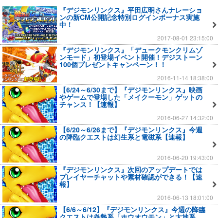
『デジモンリンクス』平田広明さんナレーショ
ンの新CM公開記念特別ログインボーナス実施
中！
2017-08-01 23:15:00
『デジモンリンクス』「デュークモンクリムゾ
ンモード」初登場イベント開催！デジストーン
100個プレゼントキャンペーン！！
2016-11-14 18:38:00
【6/24～6/30まで】『デジモンリンクス』映画
やゲームで登場した「メイクーモン」ゲットの
チャンス！【速報】
2016-06-27 14:32:00
【6/20～6/26まで】『デジモンリンクス』今週
の降臨クエストは幻生系と電磁系【速報】
2016-06-20 19:43:00
『デジモンリンクス』次回のアップデートでは
プレイヤーチャットや素材確認ができる！【速
報】
2016-06-13 18:01:00
【6/6～6/12】『デジモンリンクス』今週の降臨
クエストは炎熱系「ホウオウモン」と大地系