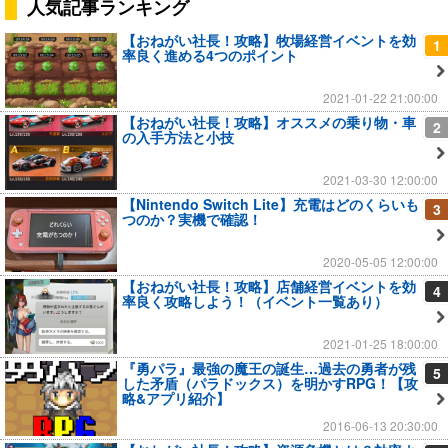
人気記事ランキング
【おねがい社長！攻略】牧場経営イベントを効
1
率良く進める4つのポイント
2021-01-22 21:00:00
【おねがい社長！攻略】オススメの乗り物・車
2
の入手方法と小技
2021-03-30 12:00:00
【Nintendo Switch Lite】充電はどのくらいも
3
つのか？実機で確認！
2020-05-05 12:00:00
【おねがい社長！攻略】店舗経営イベントを効
4
率良く攻略しよう！（イベント一覧あり）
2021-01-25 18:00:00
『勇パラ』最強の魔王の誕生…過去の勇者が残
5
した矛盾（パラドックス）を明かすRPG！【攻
略&アプリ紹介】
2016-06-13 20:30:00