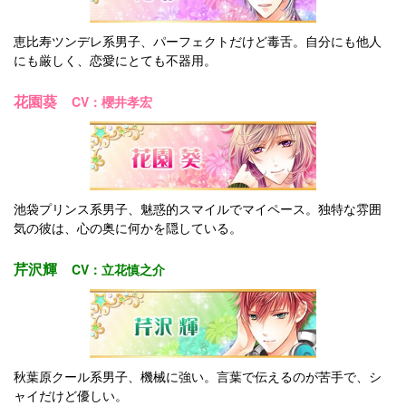
恵比寿ツンデレ系男子、パーフェクトだけど毒舌。自分にも他人
にも厳しく、恋愛にとても不器用。
花園葵
CV：櫻井孝宏
池袋プリンス系男子、魅惑的スマイルでマイペース。独特な雰囲
気の彼は、心の奥に何かを隠している。
芹沢輝
CV：立花慎之介
秋葉原クール系男子、機械に強い。言葉で伝えるのが苦手で、シ
ャイだけど優しい。