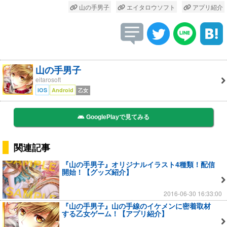
山の手男子
エイタロウソフト
アプリ紹介
山の手男子
eitarosoft
iOS
Android
乙女
GooglePlayで見てみる
関連記事
『山の手男子』オリジナルイラスト4種類！配信
開始！【グッズ紹介】
2016-06-30 16:33:00
『山の手男子』山の手線のイケメンに密着取材
する乙女ゲーム！【アプリ紹介】