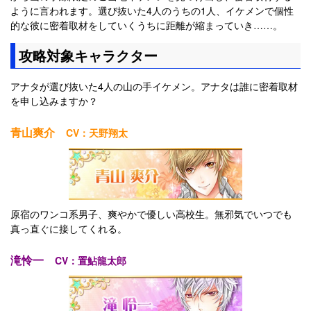
ように言われます。選び抜いた4人のうちの1人、イケメンで個性
的な彼に密着取材をしていくうちに距離が縮まっていき……。
攻略対象キャラクター
アナタが選び抜いた4人の山の手イケメン。アナタは誰に密着取材
を申し込みますか？
青山爽介
CV：天野翔太
原宿のワンコ系男子、爽やかで優しい高校生。無邪気でいつでも
真っ直ぐに接してくれる。
滝怜一
CV：置鮎龍太郎