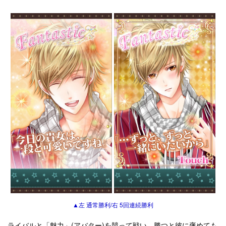
▲左 通常勝利/右 5回連続勝利
ライバルと「魅力」(アバター)を競って戦い、勝つと彼に褒めても