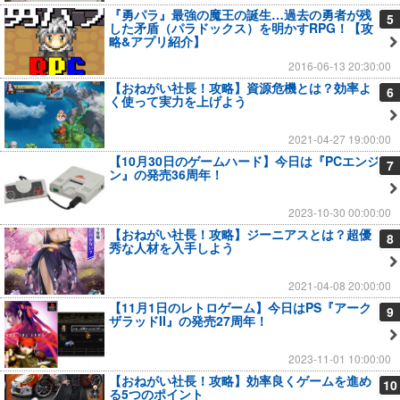
『勇パラ』最強の魔王の誕生…過去の勇者が残
5
した矛盾（パラドックス）を明かすRPG！【攻
略&アプリ紹介】
2016-06-13 20:30:00
【おねがい社長！攻略】資源危機とは？効率よ
6
く使って実力を上げよう
2021-04-27 19:00:00
【10月30日のゲームハード】今日は『PCエンジ
7
ン』の発売36周年！
2023-10-30 00:00:00
【おねがい社長！攻略】ジーニアスとは？超優
8
秀な人材を入手しよう
2021-04-08 20:00:00
【11月1日のレトロゲーム】今日はPS『アーク
9
ザラッドII』の発売27周年！
2023-11-01 10:00:00
【おねがい社長！攻略】効率良くゲームを進め
10
る5つのポイント