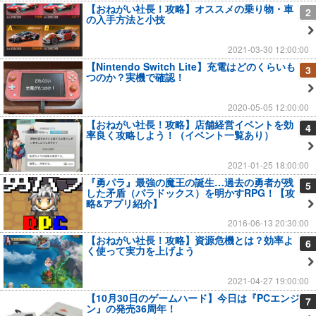
【おねがい社長！攻略】オススメの乗り物・車
2
の入手方法と小技
2021-03-30 12:00:00
【Nintendo Switch Lite】充電はどのくらいも
3
つのか？実機で確認！
2020-05-05 12:00:00
【おねがい社長！攻略】店舗経営イベントを効
4
率良く攻略しよう！（イベント一覧あり）
2021-01-25 18:00:00
『勇パラ』最強の魔王の誕生…過去の勇者が残
5
した矛盾（パラドックス）を明かすRPG！【攻
略&アプリ紹介】
2016-06-13 20:30:00
【おねがい社長！攻略】資源危機とは？効率よ
6
く使って実力を上げよう
2021-04-27 19:00:00
【10月30日のゲームハード】今日は『PCエンジ
7
ン』の発売36周年！