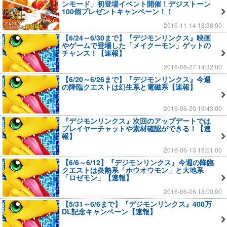
ンモード」初登場イベント開催！デジストーン
100個プレゼントキャンペーン！！
2016-11-14 18:38:00
【6/24～6/30まで】『デジモンリンクス』映画
やゲームで登場した「メイクーモン」ゲットの
チャンス！【速報】
2016-06-27 14:32:00
【6/20～6/26まで】『デジモンリンクス』今週
の降臨クエストは幻生系と電磁系【速報】
2016-06-20 19:43:00
『デジモンリンクス』次回のアップデートでは
プレイヤーチャットや素材確認ができる！【速
報】
2016-06-13 18:01:00
【6/6～6/12】『デジモンリンクス』今週の降臨
クエストは炎熱系「ホウオウモン」と大地系
「ロゼモン」【速報】
2016-06-06 18:00:00
【5/31～6/6まで】『デジモンリンクス』400万
DL記念キャンペーン【速報】