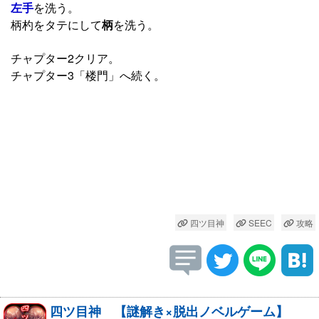
左手
を洗う。
柄杓をタテにして
柄
を洗う。
チャプター2クリア。
チャプター3「楼門」へ続く。
四ツ目神
SEEC
攻略
四ツ目神 【謎解き×脱出ノベルゲーム】