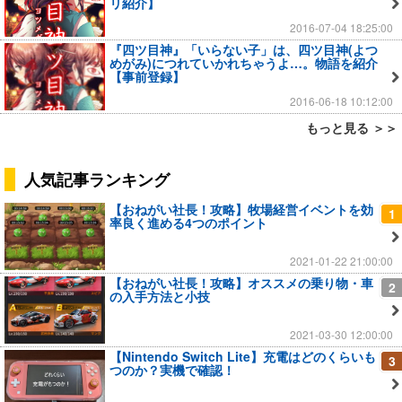
リ紹介】
2016-07-04 18:25:00
『四ツ目神』「いらない子」は、四ツ目神(よつ
めがみ)につれていかれちゃうよ…。物語を紹介
【事前登録】
2016-06-18 10:12:00
もっと見る ＞＞
人気記事ランキング
【おねがい社長！攻略】牧場経営イベントを効
1
率良く進める4つのポイント
2021-01-22 21:00:00
【おねがい社長！攻略】オススメの乗り物・車
2
の入手方法と小技
2021-03-30 12:00:00
【Nintendo Switch Lite】充電はどのくらいも
3
つのか？実機で確認！