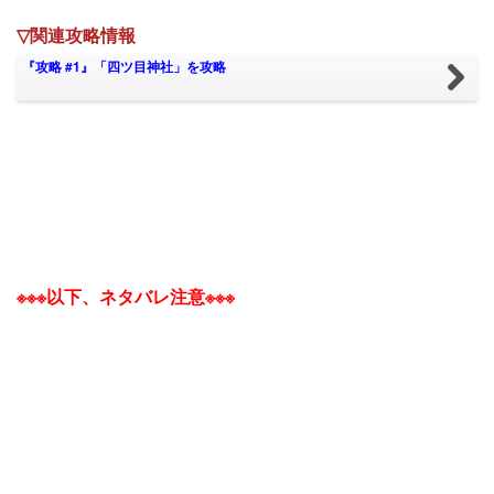
▽関連攻略情報
『攻略 #1』「四ツ目神社」を攻略
※※※以下、ネタバレ注意※※※