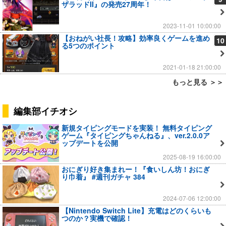
ザラッドII』の発売27周年！
2023-11-01 10:00:00
【おねがい社長！攻略】効率良くゲームを進め
10
る5つのポイント
2021-01-18 21:00:00
もっと見る ＞＞
編集部イチオシ
新規タイピングモードを実装！ 無料タイピング
ゲーム『タイピングちゃんねる』、ver.2.0.0ア
ップデートを公開
2025-08-19 16:00:00
おにぎり好き集まれー！『食いしん坊！おにぎ
り巾着』 #週刊ガチャ 384
2024-07-06 12:00:00
【Nintendo Switch Lite】充電はどのくらいも
つのか？実機で確認！