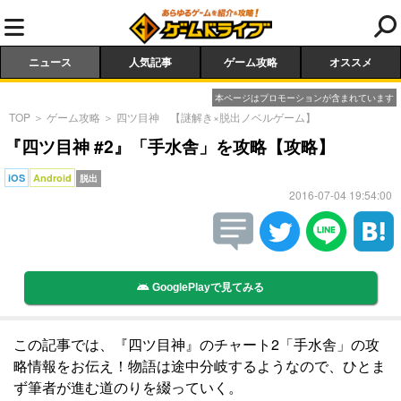
ニュース
人気記事
ゲーム攻略
オススメ
本ページはプロモーションが含まれています
TOP
＞
ゲーム攻略
＞
四ツ目神 【謎解き×脱出ノベルゲーム】
『四ツ目神 #2』「手水舎」を攻略【攻略】
iOS
Android
脱出
2016-07-04 19:54:00
GooglePlayで見てみる
この記事では、『四ツ目神』のチャート2「手水舎」の攻
略情報をお伝え！物語は途中分岐するようなので、ひとま
ず筆者が進む道のりを綴っていく。