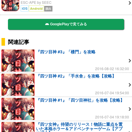
ESC-APE by SEEC
iOS
Android
脱出
GooglePlayで見てみる
関連記事
『四ツ目神 #3』「楼門」を攻略
2016-08-02 16:32:00
『四ツ目神 #2』「手水舎」を攻略【攻略】
2016-07-04 19:54:00
『四ツ目神 #1』「四ツ目神社」を攻略【攻略】
2016-07-04 19:18:00
『四ツ女神』待望のリリース！物語に重点を置
いた本格ホラー＆アドベンチャーゲーム【アプ