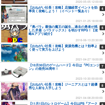
2020-05-05 12:00:00
【おねがい社長！攻略】店舗経営イベントを効
4
率良く攻略しよう！（イベント一覧あり）
2021-01-25 18:00:00
『勇パラ』最強の魔王の誕生…過去の勇者が残
5
した矛盾（パラドックス）を明かすRPG！【攻
略&アプリ紹介】
2016-06-13 20:30:00
【おねがい社長！攻略】資源危機とは？効率よ
6
く使って実力を上げよう
2021-04-27 19:00:00
【10月30日のゲームハード】今日は『PCエンジ
7
ン』の発売36周年！
2023-10-30 00:00:00
【おねがい社長！攻略】ジーニアスとは？超優
8
秀な人材を入手しよう
2021-04-08 20:00:00
【11月1日のレトロゲーム】今日はPS『アーク
9