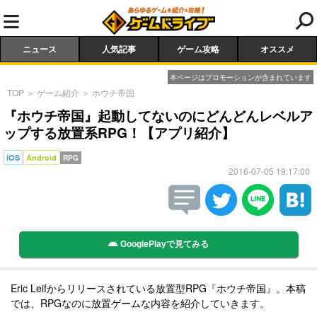
ニュース
人気記事
ゲーム攻略
オススメ
本ページはプロモーションが含まれています
TOP
＞
ゲーム紹介
＞
ホウチ帝国
『ホウチ帝国』起動してないのにどんどんレベルア
ップする放置系RPG！【アプリ紹介】
iOS
Android
RPG
2016-07-05 19:17:00
GooglePlayで見てみる
Eric Leifからリリースされている放置型RPG『ホウチ帝国』。本稿
では、RPGなのに放置ゲームな内容を紹介していきます。