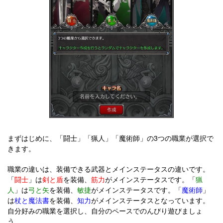
まずはじめに、「闘士」「猟人」「魔術師」の3つの職業が選択で
きます。
職業の違いは、装備できる武器とメインステータスの違いです。
「
闘士
」は
剣と盾
を装備、
筋力
がメインステータスです。「
猟
人
」は
弓と矢
を装備、
敏捷
がメインステータスです。「
魔術師
」
は
杖と魔法書
を装備、
知力
がメインステータスとなっています。
自分好みの職業を選択し、自分のペースでのんびり遊びましょ
う。