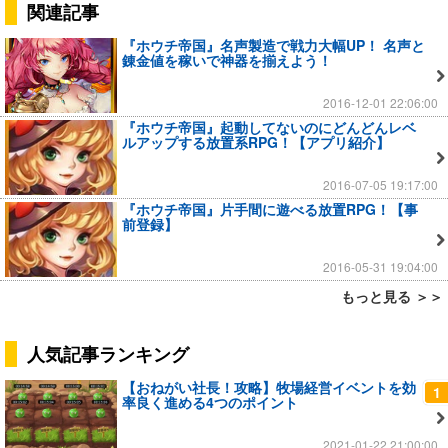
関連記事
『ホウチ帝国』名声製造で戦力大幅UP！ 名声と
錬金値を稼いで神器を揃えよう！
2016-12-01 22:06:00
『ホウチ帝国』起動してないのにどんどんレベ
ルアップする放置系RPG！【アプリ紹介】
2016-07-05 19:17:00
『ホウチ帝国』片手間に遊べる放置RPG！【事
前登録】
2016-05-31 19:04:00
もっと見る ＞＞
人気記事ランキング
【おねがい社長！攻略】牧場経営イベントを効
1
率良く進める4つのポイント
2021-01-22 21:00:00