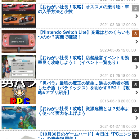
【おねがい社長！攻略】オススメの乗り物・車
2
の入手方法と小技
2021-03-30 12:00:00
【Nintendo Switch Lite】充電はどのくらいも
3
つのか？実機で確認！
2020-05-05 12:00:00
【おねがい社長！攻略】店舗経営イベントを効
4
率良く攻略しよう！（イベント一覧あり）
2021-01-25 18:00:00
『勇パラ』最強の魔王の誕生…過去の勇者が残
5
した矛盾（パラドックス）を明かすRPG！【攻
略&アプリ紹介】
2016-06-13 20:30:00
【おねがい社長！攻略】資源危機とは？効率よ
6
く使って実力を上げよう
2021-04-27 19:00:00
【10月30日のゲームハード】今日は『PCエンジ
7
ン』の発売36周年！