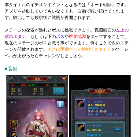
本タイトルのイチオシポイントとなるのは「オート戦闘」です。
アプリを起動していてもいなくても、自動で戦い続けてくれま
す。敗北しても数秒後に戦闘が再開されます。
ステージの探索が進むとボスに挑戦できます。戦闘画面の
左上の
紫のボタン
、もしくは下の
ボス
や
世界地図
をタップすることで、
現在のステージのボスと戦う事ができます。倒すことで次のステ
ージが開放されます。
ボスは手動でしか挑戦できません
ので、レ
ベルが上がったらチャレンジしましょう。
■装備