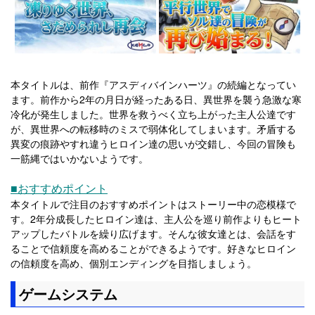
本タイトルは、前作『アスディバインハーツ』の続編となってい
ます。前作から2年の月日が経ったある日、異世界を襲う急激な寒
冷化が発生しました。世界を救うべく立ち上がった主人公達です
が、異世界への転移時のミスで弱体化してしまいます。矛盾する
異変の痕跡やすれ違うヒロイン達の思いが交錯し、今回の冒険も
一筋縄ではいかないようです。
■おすすめポイント
本タイトルで注目のおすすめポイントはストーリー中の恋模様で
す。2年分成長したヒロイン達は、主人公を巡り前作よりもヒート
アップしたバトルを繰り広げます。そんな彼女達とは、会話をす
ることで信頼度を高めることができるようです。好きなヒロイン
の信頼度を高め、個別エンディングを目指しましょう。
ゲームシステム