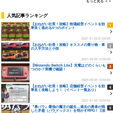
もっと見る ＞＞
人気記事ランキング
【おねがい社長！攻略】牧場経営イベントを効
1
率良く進める4つのポイント
2021-01-22 21:00:00
【おねがい社長！攻略】オススメの乗り物・車
2
の入手方法と小技
2021-03-30 12:00:00
【Nintendo Switch Lite】充電はどのくらいも
3
つのか？実機で確認！
2020-05-05 12:00:00
【おねがい社長！攻略】店舗経営イベントを効
4
率良く攻略しよう！（イベント一覧あり）
2021-01-25 18:00:00
『勇パラ』最強の魔王の誕生…過去の勇者が残
5
した矛盾（パラドックス）を明かすRPG！【攻