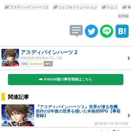
アスディバインハーツ２
コトブキソリューション
ケムコ
事
前登録
アスディバインハーツ２
Kotobuki Solution Co., Ltd.
iOS
Android
RPG
Android版の事前登録はこちら
関連記事
『アスディバインハーツ２』世界が凍る危機、
前作の2年後の世界を描いた本格的RPG【事前
登録】
2016-07-14 16:14:00