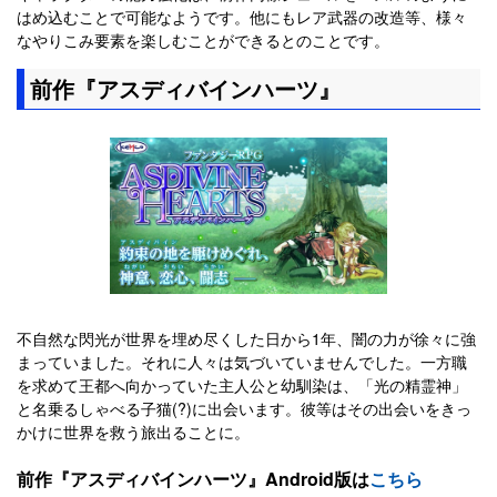
はめ込むことで可能なようです。他にもレア武器の改造等、様々
なやりこみ要素を楽しむことができるとのことです。
前作『アスディバインハーツ』
不自然な閃光が世界を埋め尽くした日から1年、闇の力が徐々に強
まっていました。それに人々は気づいていませんでした。一方職
を求めて王都へ向かっていた主人公と幼馴染は、「光の精霊神」
と名乗るしゃべる子猫(?)に出会います。彼等はその出会いをきっ
かけに世界を救う旅出ることに。
前作『アスディバインハーツ』Android版は
こちら