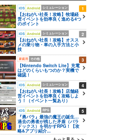
シミュレーション
1
iOS
Android
【おねがい社長！攻略】牧場経
営イベントを効率良く進める4つ
のポイント
シミュレーション
2
iOS
Android
【おねがい社長！攻略】オスス
メの乗り物・車の入手方法と小
技
家庭用
その他
3
【Nintendo Switch Lite】充電
はどのくらいもつのか？実機で
確認！
シミュレーション
4
iOS
Android
【おねがい社長！攻略】店舗経
営イベントを効率良く攻略しよ
う！（イベント一覧あり）
RPG
5
iOS
Android
『勇パラ』最強の魔王の誕生…
過去の勇者が残した矛盾（パラ
ドックス）を明かすRPG！【攻
略&アプリ紹介...
もっと見る ＞＞