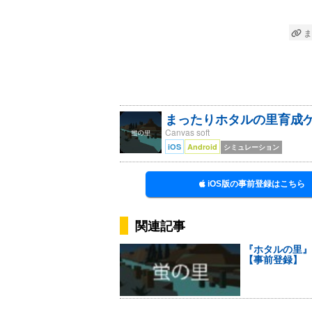
ま
まったりホタルの里育成
Canvas soft
iOS
Android
シミュレーション
iOS版の事前登録はこちら
関連記事
『ホタルの里』
【事前登録】