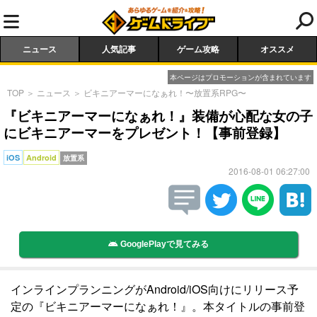
ニュース
人気記事
ゲーム攻略
オススメ
本ページはプロモーションが含まれています
TOP
＞
ニュース
＞
ビキニアーマーになぁれ！〜放置系RPG〜
『ビキニアーマーになぁれ！』装備が心配な女の子
にビキニアーマーをプレゼント！【事前登録】
iOS
Android
放置系
2016-08-01 06:27:00
GooglePlayで見てみる
インラインプランニングがAndroid/iOS向けにリリース予
定の『ビキニアーマーになぁれ！』。本タイトルの事前登