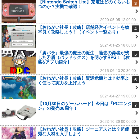
【Nintendo Switch Lite】充電はどのくらいも
3
つのか？実機で確認！
2020-05-05 12:00:00
【おねがい社長！攻略】店舗経営イベントを効
4
率良く攻略しよう！（イベント一覧あり）
2021-01-25 18:00:00
『勇パラ』最強の魔王の誕生…過去の勇者が残
5
した矛盾（パラドックス）を明かすRPG！【攻
略&アプリ紹介】
2016-06-13 20:30:00
【おねがい社長！攻略】資源危機とは？効率よ
6
く使って実力を上げよう
2021-04-27 19:00:00
【10月30日のゲームハード】今日は『PCエンジ
7
ン』の発売36周年！
2023-10-30 00:00:00
【おねがい社長！攻略】ジーニアスとは？超優
8
秀な人材を入手しよう