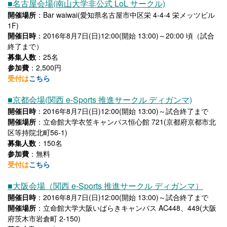
■名古屋会場(南山大学非公式 LoL サークル)
開催場所
：Bar waiwai(愛知県名古屋市中区栄 4-4-4 栄メッツビル
1F)
開催日時
：2016年8月7日(日)12:00(開始 13:00)～20:00 頃（試合
終了まで）
募集人数
：25名
参加費
：2,500円
受付は
こちら
■京都会場(関西 e-Sports 推進サークル ディガンマ)
開催日時
：2016年8月7日(日)12:00(開始 13:00)～試合終了まで
開催場所
：立命館大学衣笠キャンパス恒心館 721(京都府京都市北
区等持院北町56-1)
募集人数
：150名
参加費
：無料
受付は
こちら
■大阪会場（関西 e-Sports 推進サークル ディガンマ）
開催日時
：2016年8月7日(日)12:00(開始 13:00)～試合終了まで
開催場所
：立命館大学大阪いばらきキャンパス AC448、449(大阪
府茨木市岩倉町 2-150)