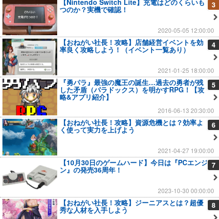
【Nintendo Switch Lite】充電はどのくらいも
3
つのか？実機で確認！
2020-05-05 12:00:00
【おねがい社長！攻略】店舗経営イベントを効
4
率良く攻略しよう！（イベント一覧あり）
2021-01-25 18:00:00
『勇パラ』最強の魔王の誕生…過去の勇者が残
5
した矛盾（パラドックス）を明かすRPG！【攻
略&アプリ紹介】
2016-06-13 20:30:00
【おねがい社長！攻略】資源危機とは？効率よ
6
く使って実力を上げよう
2021-04-27 19:00:00
【10月30日のゲームハード】今日は『PCエンジ
7
ン』の発売36周年！
2023-10-30 00:00:00
【おねがい社長！攻略】ジーニアスとは？超優
8
秀な人材を入手しよう