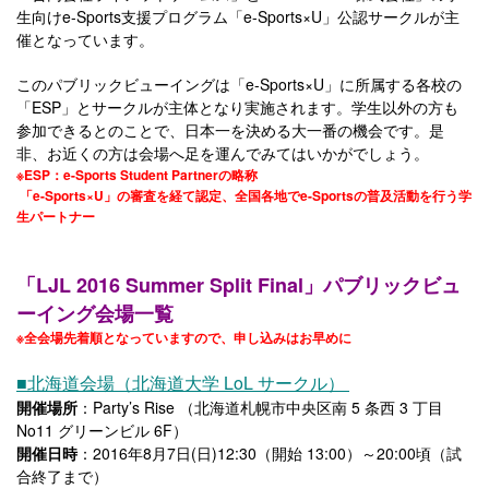
生向けe-Sports支援プログラム「e-Sports×U」公認サークルが主
催となっています。
このパブリックビューイングは「e-Sports×U」に所属する各校の
「ESP」とサークルが主体となり実施されます。学生以外の方も
参加できるとのことで、日本一を決める大一番の機会です。是
非、お近くの方は会場へ足を運んでみてはいかがでしょう。
※ESP：e-Sports Student Partnerの略称
「e-Sports×U」の審査を経て認定、全国各地でe-Sportsの普及活動を行う学
生パートナー
「LJL 2016 Summer Split Final」パブリックビュ
ーイング会場一覧
※全会場先着順となっていますので、申し込みはお早めに
■北海道会場（北海道大学 LoL サークル）
開催場所
：Party’s Rise （北海道札幌市中央区南 5 条西 3 丁目
No11 グリーンビル 6F）
開催日時
：2016年8月7日(日)12:30（開始 13:00）～20:00頃（試
合終了まで）