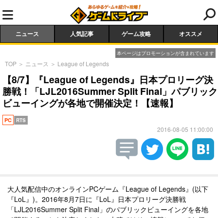
ニュース
人気記事
ゲーム攻略
オススメ
本ページはプロモーションが含まれています
TOP
＞
ニュース
＞
League of Legends
【8/7】『League of Legends』日本プロリーグ決
勝戦！「LJL2016Summer Split Final」パブリック
ビューイングが各地で開催決定！【速報】
PC
RTS
2016-08-05 11:00:00
大人気配信中のオンラインPCゲーム『League of Legends』(以下
『LoL』)。2016年8月7日に『LoL』日本プロリーグ決勝戦
「LJL2016Summer Split Final」のパブリックビューイングを各地