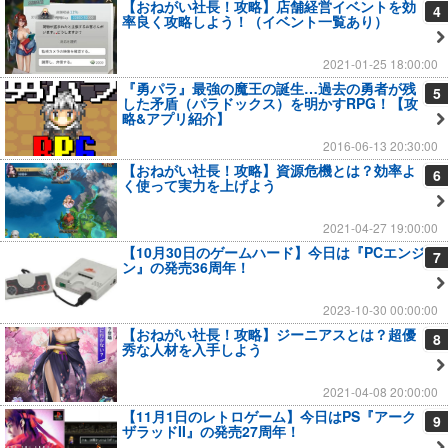
【おねがい社長！攻略】店舗経営イベントを効
4
率良く攻略しよう！（イベント一覧あり）
2021-01-25 18:00:00
『勇パラ』最強の魔王の誕生…過去の勇者が残
5
した矛盾（パラドックス）を明かすRPG！【攻
略&アプリ紹介】
2016-06-13 20:30:00
【おねがい社長！攻略】資源危機とは？効率よ
6
く使って実力を上げよう
2021-04-27 19:00:00
【10月30日のゲームハード】今日は『PCエンジ
7
ン』の発売36周年！
2023-10-30 00:00:00
【おねがい社長！攻略】ジーニアスとは？超優
8
秀な人材を入手しよう
2021-04-08 20:00:00
【11月1日のレトロゲーム】今日はPS『アーク
9
ザラッドII』の発売27周年！