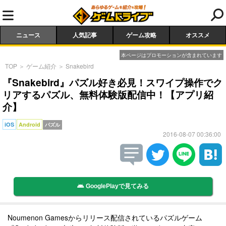
ニュース
人気記事
ゲーム攻略
オススメ
本ページはプロモーションが含まれています
TOP
＞
ゲーム紹介
＞
Snakebird
『Snakebird』パズル好き必見！スワイプ操作でク
リアするパズル、無料体験版配信中！【アプリ紹
介】
iOS
Android
パズル
2016-08-07 00:36:00
GooglePlayで見てみる
Noumenon Gamesからリリース配信されているパズルゲーム