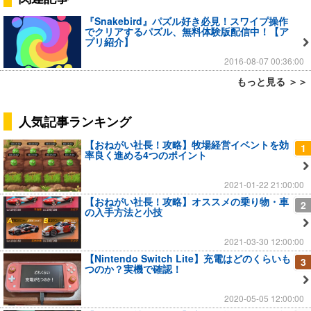
『Snakebird』パズル好き必見！スワイプ操作
でクリアするパズル、無料体験版配信中！【ア
プリ紹介】
2016-08-07 00:36:00
もっと見る ＞＞
人気記事ランキング
【おねがい社長！攻略】牧場経営イベントを効
1
率良く進める4つのポイント
2021-01-22 21:00:00
【おねがい社長！攻略】オススメの乗り物・車
2
の入手方法と小技
2021-03-30 12:00:00
【Nintendo Switch Lite】充電はどのくらいも
3
つのか？実機で確認！
2020-05-05 12:00:00