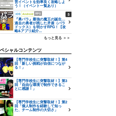
営イベントを効率良く攻略しよ
う！（イベント一覧あり）
RPG
5
iOS
Android
『勇パラ』最強の魔王の誕生…
過去の勇者が残した矛盾（パラ
ドックス）を明かすRPG！【攻
略&アプリ紹介...
もっと見る ＞＞
ペシャルコンテンツ
【専門学校生に突撃取材！】第4
回「新しい挑戦が自信につなが
る！」
【専門学校生に突撃取材！】第3
回「自由な環境で制作できるこ
とに感謝！」
【専門学校生に突撃取材！】第2
回「個人制作を経験して知っ
た、チーム制作の大切さ」