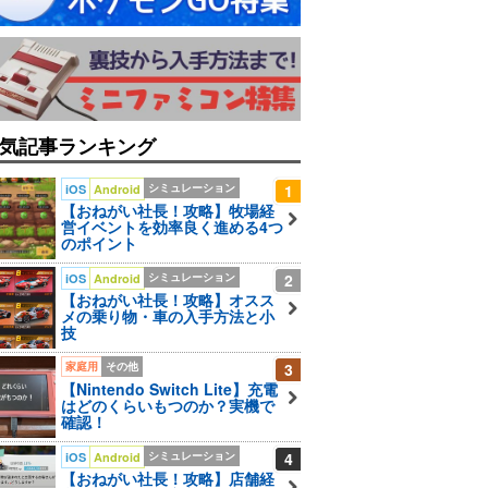
気記事ランキング
シミュレーション
1
iOS
Android
【おねがい社長！攻略】牧場経
営イベントを効率良く進める4つ
のポイント
シミュレーション
2
iOS
Android
【おねがい社長！攻略】オスス
メの乗り物・車の入手方法と小
技
家庭用
その他
3
【Nintendo Switch Lite】充電
はどのくらいもつのか？実機で
確認！
シミュレーション
4
iOS
Android
【おねがい社長！攻略】店舗経