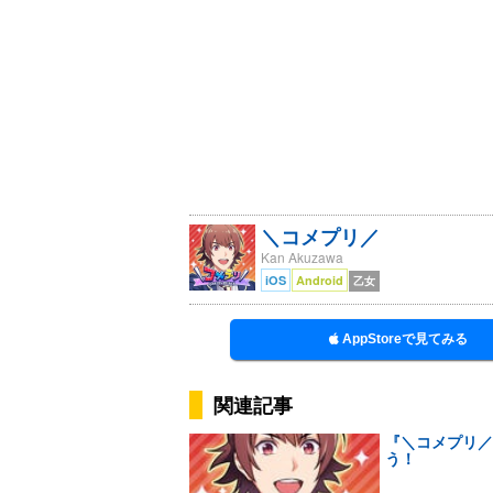
＼コメプリ／
Kan Akuzawa
iOS
Android
乙女
AppStoreで見てみる
関連記事
『＼コメプリ／
う！