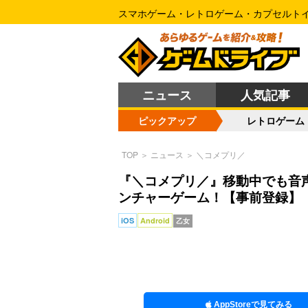
スマホゲーム・レトロゲーム・カプセルト
ニュース
人気記事
ピックアップ
レトロゲーム
TOP
＞
ニュース
＞
＼コメプリ／
『＼コメプリ／』移動中でも音
ンチャーゲーム！【事前登録】
iOS
Android
乙女
AppStoreで見てみる