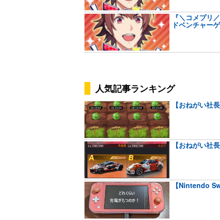
『＼コメプリ／
ドベンチャーゲ
人気記事ランキング
【おねがい社長
【おねがい社長
【Nintendo