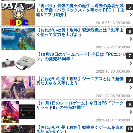
『勇パラ』最強の魔王の誕生…過去の勇者が残
5
した矛盾（パラドックス）を明かすRPG！【攻
略&アプリ紹介】
2016-06-13 20:30:00
【おねがい社長！攻略】資源危機とは？効率よ
6
く使って実力を上げよう
2021-04-27 19:00:00
【10月30日のゲームハード】今日は『PCエンジ
7
ン』の発売36周年！
2023-10-30 00:00:00
【おねがい社長！攻略】ジーニアスとは？超優
8
秀な人材を入手しよう
2021-04-08 20:00:00
【11月1日のレトロゲーム】今日はPS『アーク
9
ザラッドII』の発売27周年！
2023-11-01 10:00:00
【おねがい社長！攻略】効率良くゲームを進め
10
る5つのポイント