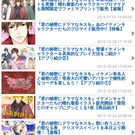
トを実施！晴れ着姿のキャラクターブロマイド
も期間限定でファミマプリントで販売【速報】
2016-01-01 10:00:00
『君の秘密にドラマなキスを』あのイケメンキ
ャラクターたちのブロマイド販売中!!【特集】
2015-12-28 17:16:00
『君の秘密にドラマなキスを』登場イケメンキ
ャラクター＆具体的なプレイ方法をご紹介！
【アプリ紹介②】
2015-12-28 17:06:00
『君の秘密にドラマなキスを』イケメン有名人
と秘密の恋！等身大の可愛いアバターで個性的
なコーデを楽しもう！【アプリ紹介①】
2015-12-28 17:03:00
『君の秘密にドラマなキスを』イケメンキャラ
クターたちの晴れ着姿イラスト販売開始！普段
とのギャップにグッとくる1枚【商品紹介】
2015-12-24 22:06:00
『君の秘密にドラマなキスを』想い合うふたり
の聖なる夜、クリスマスイベントを本日より開
催！【速報】