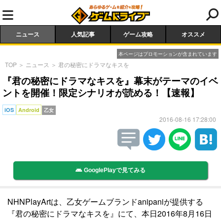
ニュース
人気記事
ゲーム攻略
オススメ
本ページはプロモーションが含まれています
TOP
＞
ニュース
＞
君の秘密にドラマなキスを
『君の秘密にドラマなキスを』幕末がテーマのイベ
ントを開催！限定シナリオが読める！【速報】
iOS
Android
乙女
2016-08-16 17:28:00
GooglePlayで見てみる
NHNPlayArtは、乙女ゲームブランドanipaniが提供する
『君の秘密にドラマなキスを』にて、本日2016年8月16日