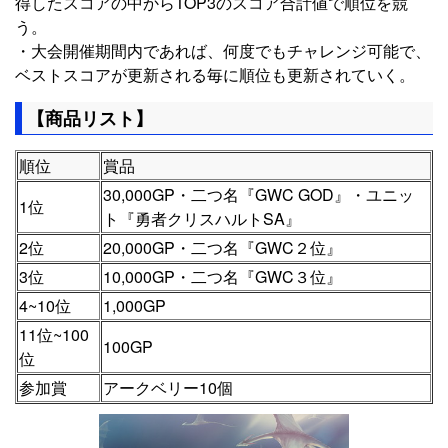
得したスコアの中からTOP3のスコア合計値で順位を競
う。
・大会開催期間内であれば、何度でもチャレンジ可能で、
ベストスコアが更新される毎に順位も更新されていく。
【商品リスト】
順位
賞品
30,000GP・二つ名『GWC GOD』・ユニッ
1位
ト『勇者クリスハルトSA』
2位
20,000GP・二つ名『GWC２位』
3位
10,000GP・二つ名『GWC３位』
4~10位
1,000GP
11位~100
100GP
位
参加賞
アークベリー10個