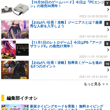
【10月30日のゲームハード】今日は『PCエンジ
7
ン』の発売36周年！
2023-10-30 00:00:00
【おねがい社長！攻略】ジーニアスとは？超優
8
秀な人材を入手しよう
2021-04-08 20:00:00
【11月1日のレトロゲーム】今日はPS『アーク
9
ザラッドII』の発売27周年！
2023-11-01 10:00:00
【おねがい社長！攻略】効率良くゲームを進め
10
る5つのポイント
2021-01-18 21:00:00
もっと見る ＞＞
編集部イチオシ
新規タイピングモードを実装！ 無料タイピング
ゲーム『タイピングちゃんねる』、ver.2.0.0ア