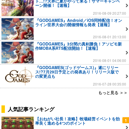
ト…!?天界に夏がやって来る！サマーキャンペ
ーン開催！【速報】
2016-08-09 20:27:00
『GODGAMES』Android／iOS同時配信！オン
ライン世界大会の開催情報も発表【速報】
2016-08-01 20:13:00
『GODGAMES』3分間の真剣勝負！アソビモ新
作MOBA系RTS配信開始！【速報】
2016-08-01 04:06:00
『GODGAMES(ゴッドゲームス)』遂にリリー
ス!?7月29日予定との発表あり！リリース版で
の変更点も
2016-07-28 00:35:00
もっと見る ＞＞
人気記事ランキング
【おねがい社長！攻略】牧場経営イベントを効
1
率良く進める4つのポイント