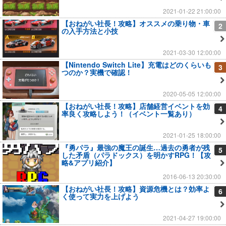
2021-01-22 21:00:00
【おねがい社長！攻略】オススメの乗り物・車
2
の入手方法と小技
2021-03-30 12:00:00
【Nintendo Switch Lite】充電はどのくらいも
3
つのか？実機で確認！
2020-05-05 12:00:00
【おねがい社長！攻略】店舗経営イベントを効
4
率良く攻略しよう！（イベント一覧あり）
2021-01-25 18:00:00
『勇パラ』最強の魔王の誕生…過去の勇者が残
5
した矛盾（パラドックス）を明かすRPG！【攻
略&アプリ紹介】
2016-06-13 20:30:00
【おねがい社長！攻略】資源危機とは？効率よ
6
く使って実力を上げよう
2021-04-27 19:00:00