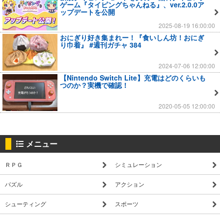
ゲーム『タイピングちゃんねる』、ver.2.0.0ア
ップデートを公開
2025-08-19 16:00:00
おにぎり好き集まれー！『食いしん坊！おにぎ
り巾着』 #週刊ガチャ 384
2024-07-06 12:00:00
【Nintendo Switch Lite】充電はどのくらいも
つのか？実機で確認！
2020-05-05 12:00:00
メニュー
ＲＰＧ
シミュレーション
パズル
アクション
シューティング
スポーツ