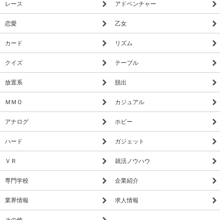
レース
アドベンチャー
恋愛
乙女
カード
リズム
クイズ
テーブル
放置系
脱出
ＭＭＯ
カジュアル
アナログ
ホビー
ハード
ガジェット
ＶＲ
就活ノウハウ
専門学校
企業紹介
業界情報
求人情報
その他