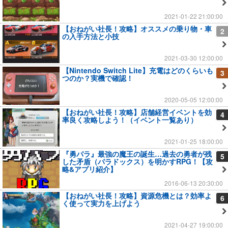
2021-01-22 21:00:00
【おねがい社長！攻略】オススメの乗り物・車
2
の入手方法と小技
2021-03-30 12:00:00
【Nintendo Switch Lite】充電はどのくらいも
3
つのか？実機で確認！
2020-05-05 12:00:00
【おねがい社長！攻略】店舗経営イベントを効
4
率良く攻略しよう！（イベント一覧あり）
2021-01-25 18:00:00
『勇パラ』最強の魔王の誕生…過去の勇者が残
5
した矛盾（パラドックス）を明かすRPG！【攻
略&アプリ紹介】
2016-06-13 20:30:00
【おねがい社長！攻略】資源危機とは？効率よ
6
く使って実力を上げよう
2021-04-27 19:00:00