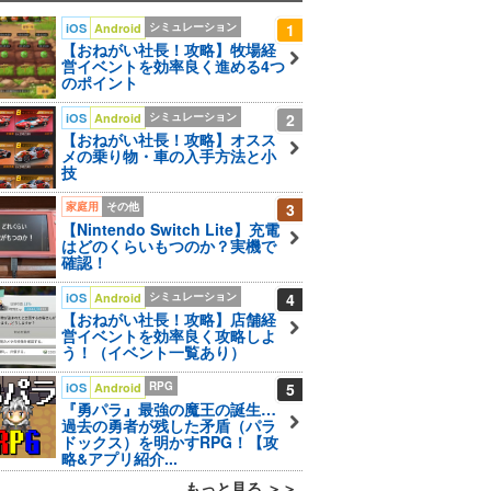
シミュレーション
1
iOS
Android
【おねがい社長！攻略】牧場経
営イベントを効率良く進める4つ
のポイント
シミュレーション
2
iOS
Android
【おねがい社長！攻略】オスス
メの乗り物・車の入手方法と小
技
家庭用
その他
3
【Nintendo Switch Lite】充電
はどのくらいもつのか？実機で
確認！
シミュレーション
4
iOS
Android
【おねがい社長！攻略】店舗経
営イベントを効率良く攻略しよ
う！（イベント一覧あり）
RPG
5
iOS
Android
『勇パラ』最強の魔王の誕生…
過去の勇者が残した矛盾（パラ
ドックス）を明かすRPG！【攻
略&アプリ紹介...
もっと見る ＞＞