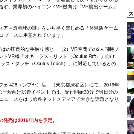
指す、業界初のハイエンドVR機向け「VR脱出ゲーム」
ス
ィア～透明球の謎』をいち早く楽しめる「体験版ゲーム
ネコブースに用意されています。
ではの圧倒的な手触り感と、（2）VR空間での2人同時プ
R機「オキュラス・リフト（Oculus Rift）」向け
ス・タッチ（Oculus Touch）」に対応しているとの
ェ 428（シブヤ）店」（東京都渋谷区）にて、2016年
ムの一般向け試遊イベントでは、受付開始30分で当日分の
o!ニュースをはじめ各ネットメディアで大きな話題となり
発売は2016年内を予定。