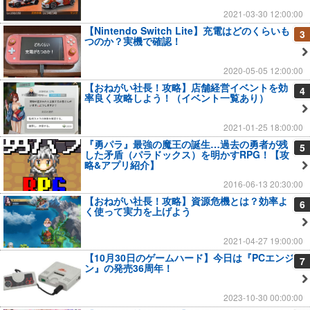
2021-03-30 12:00:00
【Nintendo Switch Lite】充電はどのくらいも
3
つのか？実機で確認！
2020-05-05 12:00:00
【おねがい社長！攻略】店舗経営イベントを効
4
率良く攻略しよう！（イベント一覧あり）
2021-01-25 18:00:00
『勇パラ』最強の魔王の誕生…過去の勇者が残
5
した矛盾（パラドックス）を明かすRPG！【攻
略&アプリ紹介】
2016-06-13 20:30:00
【おねがい社長！攻略】資源危機とは？効率よ
6
く使って実力を上げよう
2021-04-27 19:00:00
【10月30日のゲームハード】今日は『PCエンジ
7
ン』の発売36周年！
2023-10-30 00:00:00