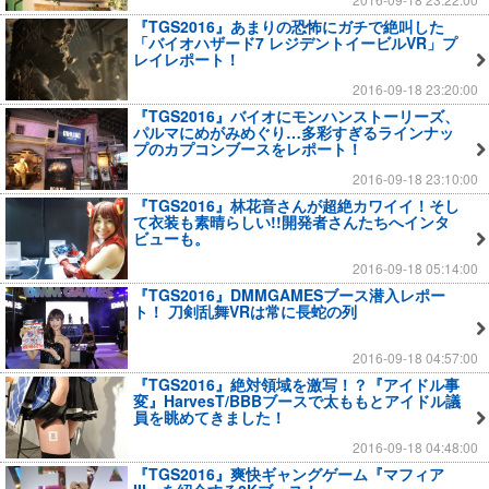
『TGS2016』あまりの恐怖にガチで絶叫した
「バイオハザード7 レジデントイービルVR」プ
レイレポート！
2016-09-18 23:20:00
『TGS2016』バイオにモンハンストーリーズ、
パルマにめがみめぐり…多彩すぎるラインナッ
プのカプコンブースをレポート！
2016-09-18 23:10:00
『TGS2016』林花音さんが超絶カワイイ！そし
て衣装も素晴らしい!!開発者さんたちへインタ
ビューも。
2016-09-18 05:14:00
『TGS2016』DMMGAMESブース潜入レポー
ト！ 刀剣乱舞VRは常に長蛇の列
2016-09-18 04:57:00
『TGS2016』絶対領域を激写！？『アイドル事
変』HarvesT/BBBブースで太ももとアイドル議
員を眺めてきました！
2016-09-18 04:48:00
『TGS2016』爽快ギャングゲーム『マフィア