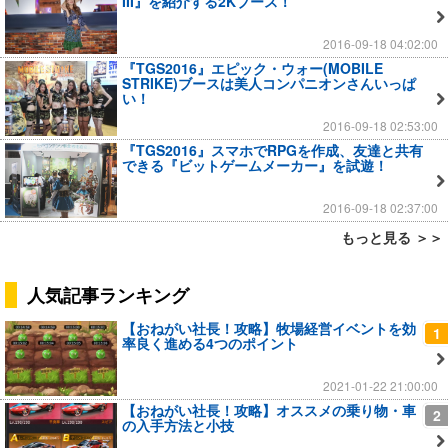
III』を紹介する2Kブース！
2016-09-18 04:02:00
『TGS2016』エピック・ウォー(MOBILE
STRIKE)ブースは美人コンパニオンさんいっぱ
い！
2016-09-18 02:53:00
『TGS2016』スマホでRPGを作成、友達と共有
できる『ビットゲームメーカー』を試遊！
2016-09-18 02:37:00
もっと見る ＞＞
人気記事ランキング
【おねがい社長！攻略】牧場経営イベントを効
1
率良く進める4つのポイント
2021-01-22 21:00:00
【おねがい社長！攻略】オススメの乗り物・車
2
の入手方法と小技