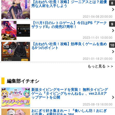
【おねがい社長！攻略】ジーニアスとは？超優
8
秀な人材を入手しよう
2021-04-08 20:00:00
【11月1日のレトロゲーム】今日はPS『アーク
9
ザラッドII』の発売27周年！
2023-11-01 10:00:00
【おねがい社長！攻略】効率良くゲームを進め
10
る5つのポイント
2021-01-18 21:00:00
もっと見る ＞＞
編集部イチオシ
新規タイピングモードを実装！ 無料タイピング
ゲーム『タイピングちゃんねる』、ver.2.0.0ア
ップデートを公開
2025-08-19 16:00:00
おにぎり好き集まれー！『食いしん坊！おにぎ
り巾着』 #週刊ガチャ 384