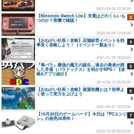
2021-03-30 12:00:00
【Nintendo Switch Lite】充電はどのくらいも
3
つのか？実機で確認！
2020-05-05 12:00:00
【おねがい社長！攻略】店舗経営イベントを効
4
率良く攻略しよう！（イベント一覧あり）
2021-01-25 18:00:00
『勇パラ』最強の魔王の誕生…過去の勇者が残
5
した矛盾（パラドックス）を明かすRPG！【攻
略&アプリ紹介】
2016-06-13 20:30:00
【おねがい社長！攻略】資源危機とは？効率よ
6
く使って実力を上げよう
2021-04-27 19:00:00
【10月30日のゲームハード】今日は『PCエンジ
7
ン』の発売36周年！
2023-10-30 00:00:00