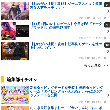
【おねがい社長！攻略】ジーニアスとは？超優
8
秀な人材を入手しよう
2021-04-08 20:00:00
【11月1日のレトロゲーム】今日はPS『アーク
9
ザラッドII』の発売27周年！
2023-11-01 10:00:00
【おねがい社長！攻略】効率良くゲームを進め
10
る5つのポイント
2021-01-18 21:00:00
もっと見る ＞＞
編集部イチオシ
新規タイピングモードを実装！ 無料タイピング
ゲーム『タイピングちゃんねる』、ver.2.0.0ア
ップデートを公開
2025-08-19 16:00:00
おにぎり好き集まれー！『食いしん坊！おにぎ