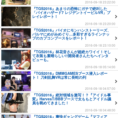
2016-09-18 23:22:00
『TGS2016』あまりの恐怖にガチで絶叫した
「バイオハザード7 レジデントイービルVR」プ
レイレポート！
2016-09-18 23:20:00
『TGS2016』バイオにモンハンストーリーズ、
パルマにめがみめぐり…多彩すぎるラインナッ
プのカプコンブースをレポート！
2016-09-18 23:10:00
『TGS2016』林花音さんが超絶カワイイ！そし
て衣装も素晴らしい!!開発者さんたちへインタ
ビューも。
2016-09-18 05:14:00
『TGS2016』DMMGAMESブース潜入レポー
ト！ 刀剣乱舞VRは常に長蛇の列
2016-09-18 04:57:00
『TGS2016』絶対領域を激写！？『アイドル事
変』HarvesT/BBBブースで太ももとアイドル議
員を眺めてきました！
2016-09-18 04:48:00
『TGS2016』爽快ギャングゲーム『マフィア