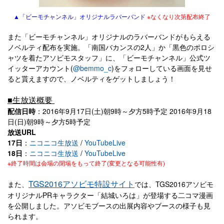
▲「ビーモチャンネル」オリジナルラバーバンド
※なくなり次第配布終了
また「ビーモチャンネル」オリジナルのラバーバンドがもらえる
ノベルティ配布を実施。「南国バカンスの2人」か「黒色のポロシ
ャツを着たアソビモスタッフ」に、「ビーモチャンネル」公式ツ
イッターアカウント(
@bemmo_c
)をフォローしている画面を見せ
ると貰えますので、ノベルティをゲットしましょう！
■生放送概要
配信日時
：2016年9月17日(土)朝9時～夕方5時予定 2016年9月18
日(日)朝9時～夕方5時予定
放送URL
17日
：
ニコニコ生放送
/
YouTubeLive
18日
：
ニコニコ生放送
/
YouTubeLive
※終了時間は会場の閉場をもって終了(変更となる可能性有)
TGS2016アソビモ特設サイト
また、
では、TGS2016アソビモ
オリジナルPRキャラクター「結城いろは」が登場する二コマ漫画
を公開しました。アソビモブースの出展内容やブースの様子も見
られます。