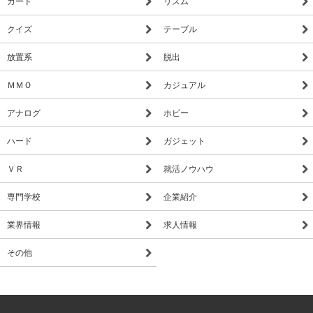
カード
リズム
クイズ
テーブル
放置系
脱出
ＭＭＯ
カジュアル
アナログ
ホビー
ハード
ガジェット
ＶＲ
就活ノウハウ
専門学校
企業紹介
業界情報
求人情報
その他