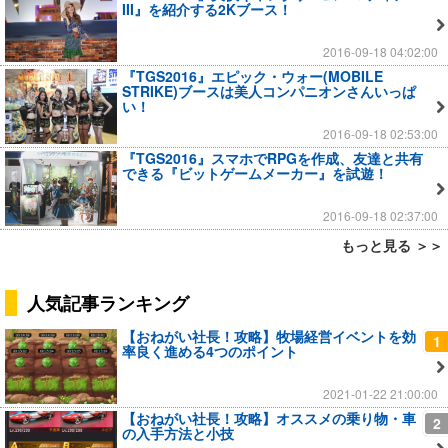
III』を紹介する2Kブース！
2016-09-18 04:02:00
『TGS2016』エピック・ウォー(MOBILE
STRIKE)ブースは美人コンパニオンさんいっぱ
い！
2016-09-18 02:53:00
『TGS2016』スマホでRPGを作成、友達と共有
できる『ビットゲームメーカー』を試遊！
2016-09-18 02:37:00
もっと見る ＞＞
人気記事ランキング
【おねがい社長！攻略】牧場経営イベントを効
1
率良く進める4つのポイント
2021-01-22 21:00:00
【おねがい社長！攻略】オススメの乗り物・車
2
の入手方法と小技