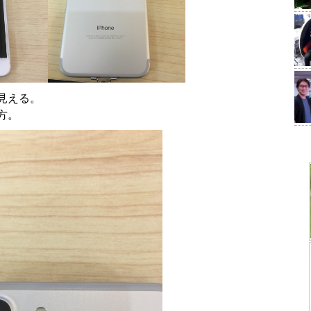
見える。
方。