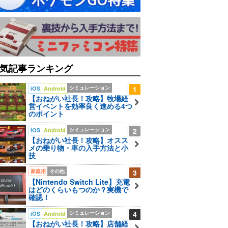
気記事ランキング
シミュレーション
1
iOS
Android
【おねがい社長！攻略】牧場経
営イベントを効率良く進める4つ
のポイント
シミュレーション
2
iOS
Android
【おねがい社長！攻略】オスス
メの乗り物・車の入手方法と小
技
家庭用
その他
3
【Nintendo Switch Lite】充電
はどのくらいもつのか？実機で
確認！
シミュレーション
4
iOS
Android
【おねがい社長！攻略】店舗経