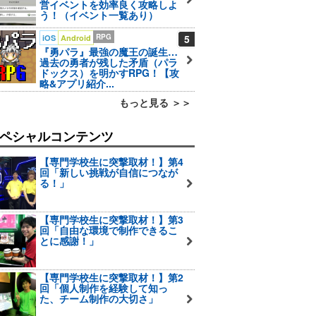
営イベントを効率良く攻略しよ
う！（イベント一覧あり）
RPG
5
iOS
Android
『勇パラ』最強の魔王の誕生…
過去の勇者が残した矛盾（パラ
ドックス）を明かすRPG！【攻
略&アプリ紹介...
もっと見る ＞＞
ペシャルコンテンツ
【専門学校生に突撃取材！】第4
回「新しい挑戦が自信につなが
る！」
【専門学校生に突撃取材！】第3
回「自由な環境で制作できるこ
とに感謝！」
【専門学校生に突撃取材！】第2
回「個人制作を経験して知っ
た、チーム制作の大切さ」