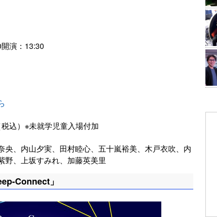
開演：13:30
ら
円（税込）※未就学児童入場付加
奈央、内山夕実、田村睦心、五十嵐裕美、木戸衣吹、内
紫野、上坂すみれ、加藤英美里
p-Connect」