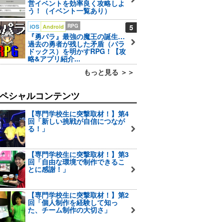
営イベントを効率良く攻略しよ
う！（イベント一覧あり）
RPG
5
iOS
Android
『勇パラ』最強の魔王の誕生…
過去の勇者が残した矛盾（パラ
ドックス）を明かすRPG！【攻
略&アプリ紹介...
もっと見る ＞＞
ペシャルコンテンツ
【専門学校生に突撃取材！】第4
回「新しい挑戦が自信につなが
る！」
【専門学校生に突撃取材！】第3
回「自由な環境で制作できるこ
とに感謝！」
【専門学校生に突撃取材！】第2
回「個人制作を経験して知っ
た、チーム制作の大切さ」