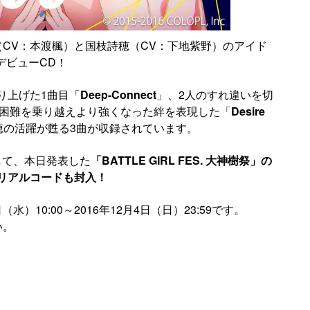
（CV：本渡楓）と国枝詩穂（CV：下地紫野）のアイド
デビューCD！
り上げた1曲目「
Deep-Connect
」、2人のすれ違いを切
困難を乗り越えより強くなった絆を表現した「
Desire
穂の活躍が甦る3曲が収録されています。
して、本日発表した
「BATTLE GIRL FES. 大神樹祭」の
リアルコードも封入！
水）10:00～2016年12月4日（日）23:59です。
い。