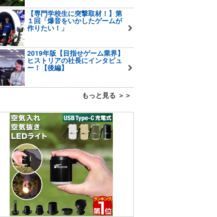
【専門学校生に突撃取材！】第
１回「爆音をいかしたゲームが
作りたい！」
2019年版【目指せゲーム業界】
ヒストリアの社長にインタビュ
ー！【後編】
もっと見る ＞＞