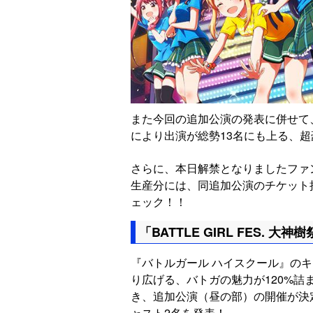
また今回の追加公演の発表に併せて
により出演が総勢13名にも上る、
さらに、本日解禁となりましたファン待望
生産分には、同追加公演のチケット
ェック！！
「BATTLE GIRL FES. 大神
『バトルガール ハイスクール』の
り広げる、バトガの魅力が120%
き、追加公演（昼の部）の開催が決
ャスト2名を発表！