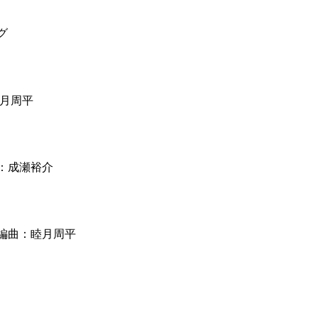
グ
睦月周平
：成瀬裕介
編曲：睦月周平