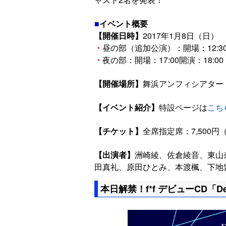
■
イベント概要
【開催日時】
2017年1月8日（日）
・
昼の部（追加公演）：開場：12:30
・
夜の部：開場：17:00開演：18:00
【開催場所】
舞浜アンフィシアター
【イベント紹介】
特設ページは
こち
【チケット】
全席指定席：7,500
【出演者】
洲崎綾、佐倉綾音、東山
田真礼、原田ひとみ、本渡楓、下地
本日解禁！f*f デビューCD「Dee