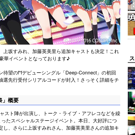
、上坂すみれ、加藤英美里ら追加キャストも決定！これ
ス
超豪華イベントとなっております♪
のf*fデビューシングル「Deep-Connect」の初回
抽選先行受付シリアルコードが封入！さっそく詳細をチ
樹祭」概要
キャスト陣が出演し、トーク・ライブ・アフレコなどを繰
詰まったスペシャルステージイベント。本日、大好評につ
定し、さらに上坂すみれさん、加藤英美里さんの追加キ