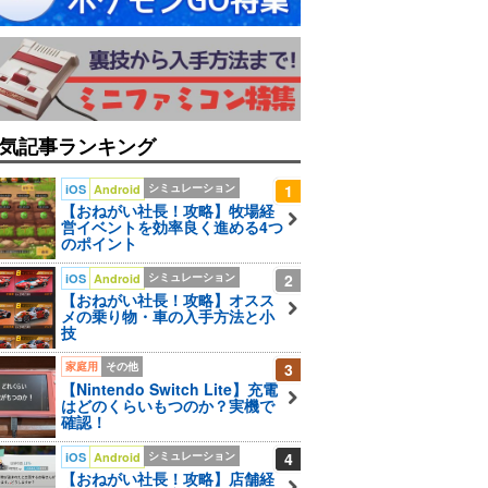
気記事ランキング
シミュレーション
1
iOS
Android
【おねがい社長！攻略】牧場経
営イベントを効率良く進める4つ
のポイント
シミュレーション
2
iOS
Android
【おねがい社長！攻略】オスス
メの乗り物・車の入手方法と小
技
家庭用
その他
3
【Nintendo Switch Lite】充電
はどのくらいもつのか？実機で
確認！
シミュレーション
4
iOS
Android
【おねがい社長！攻略】店舗経