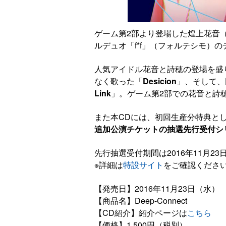
ゲーム第2部より登場した煌上花音
ルデュオ「f*f」（フォルテシモ）の
人気アイドル花音と詩穂の登場を盛
なく歌った「
Desicion
」、そして、
Link
」。ゲーム第2部での花音と詩
また本CDには、初回生産分特典と
追加公演チケットの抽選先行受付シ
先行抽選受付期間は2016年11月23日（
※詳細は
特設サイト
をご確認くださ
【発売日】2016年11月23日（水）
【商品名】Deep-Connect
【CD紹介】紹介ページは
こちら
【価格】1,500円（税別）