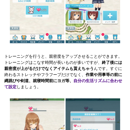
トレーニングを行うと、親密度をアップさせることができます。
トレーニングはこなす時間が長いものが多いですが、
終了後には
親密度が上がるだけでなくアイテムも貰えちゃう
んです。すぐに
終わるストレッチやフラフープだけでなく、
作業や用事等の前に
縄跳びや剣道、就寝時間前にヨガ等、
自分の生活リズムに合わせ
て設定
しましょう。