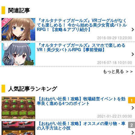
関連記事
『オルタナティブガールズ』VRゴーグルがなく
ても楽しめる！ 今から始める美少女育成バトル
RPG！【攻略＆アプリ紹介】
2016-09-29 13:23:00
『オルタナティブガールズ』スマホで楽しめる
VR！美少女バトルRPG【事前登録】
2016-07-18 10:01:00
もっと見る ＞＞
人気記事ランキング
【おねがい社長！攻略】牧場経営イベントを効
1
率良く進める4つのポイント
2021-01-22 21:00:00
【おねがい社長！攻略】オススメの乗り物・車
2
の入手方法と小技