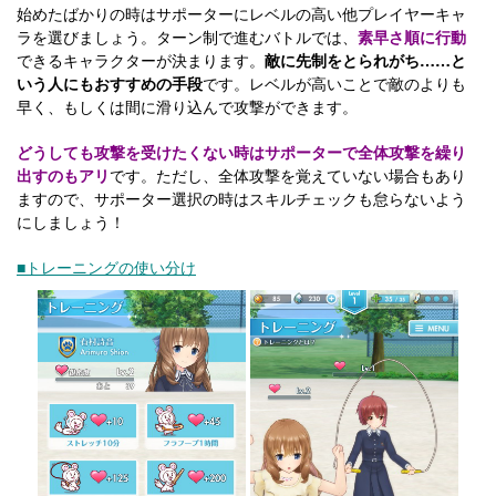
始めたばかりの時はサポーターにレベルの高い他プレイヤーキャ
ラを選びましょう。ターン制で進むバトルでは、
素早さ順に行動
できるキャラクターが決まります。
敵に先制をとられがち……と
いう人にもおすすめの手段
です。レベルが高いことで敵のよりも
早く、もしくは間に滑り込んで攻撃ができます。
どうしても攻撃を受けたくない時はサポーターで全体攻撃を繰り
出すのもアリ
です。ただし、全体攻撃を覚えていない場合もあり
ますので、サポーター選択の時はスキルチェックも怠らないよう
にしましょう！
■トレーニングの使い分け