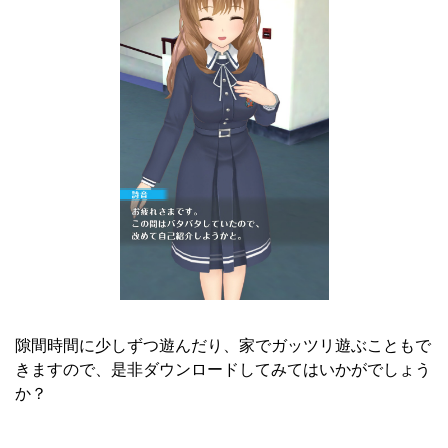
隙間時間に少しずつ遊んだり、家でガッツリ遊ぶこともで
きますので、是非ダウンロードしてみてはいかがでしょう
か？