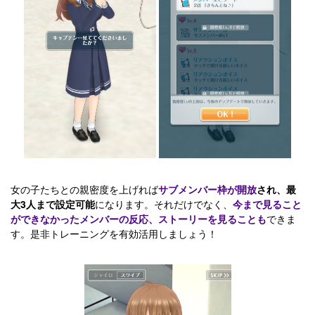
女の子たちとの親密度を上げれば
サブメンバー枠が開放
され、最
大3人まで設定可能
になります。それだけでなく、
今まで見ること
ができなかったメンバーの反応、ストーリーを見ることも
できま
す。是非トレーニングを有効活用しましょう！