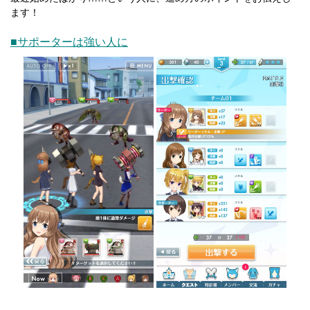
ます！
■サポーターは強い人に