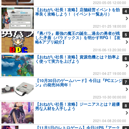
2020-05-05 12:00:00
【おねがい社長！攻略】店舗経営イベントを効
4
率良く攻略しよう！（イベント一覧あり）
2021-01-25 18:00:00
『勇パラ』最強の魔王の誕生…過去の勇者が残
5
した矛盾（パラドックス）を明かすRPG！【攻
略&アプリ紹介】
2016-06-13 20:30:00
【おねがい社長！攻略】資源危機とは？効率よ
6
く使って実力を上げよう
2021-04-27 19:00:00
【10月30日のゲームハード】今日は『PCエンジ
7
ン』の発売36周年！
2023-10-30 00:00:00
【おねがい社長！攻略】ジーニアスとは？超優
8
秀な人材を入手しよう
2021-04-08 20:00:00
【11月1日のレトロゲーム】今日はPS『アーク