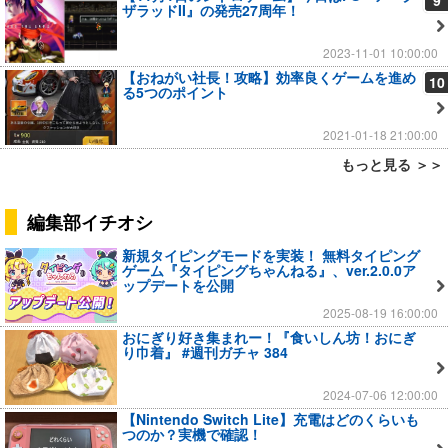
9
ザラッドII』の発売27周年！
2023-11-01 10:00:00
【おねがい社長！攻略】効率良くゲームを進め
10
る5つのポイント
2021-01-18 21:00:00
もっと見る ＞＞
編集部イチオシ
新規タイピングモードを実装！ 無料タイピング
ゲーム『タイピングちゃんねる』、ver.2.0.0ア
ップデートを公開
2025-08-19 16:00:00
おにぎり好き集まれー！『食いしん坊！おにぎ
り巾着』 #週刊ガチャ 384
2024-07-06 12:00:00
【Nintendo Switch Lite】充電はどのくらいも
つのか？実機で確認！