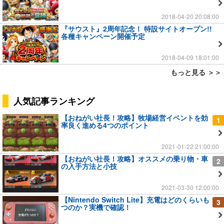
2018-04-20 20:08:00
『サウスト』2周年記念！ 特設サイトオープン!!
各種キャンペーン開催予定
2018-04-09 18:01:00
もっと見る ＞＞
人気記事ランキング
【おねがい社長！攻略】牧場経営イベントを効
1
率良く進める4つのポイント
2021-01-22 21:00:00
【おねがい社長！攻略】オススメの乗り物・車
2
の入手方法と小技
2021-03-30 12:00:00
【Nintendo Switch Lite】充電はどのくらいも
3
つのか？実機で確認！