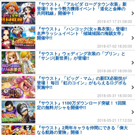
『サウスト』「アルビダ ローグタウン衣装」新
登場!! キャラ勢力獲得イベント「道化と金棒の
共同戦線」開催中！
2018-07-17 21:08:00
『サウスト』「ハンコック(女ヶ島衣装)」登場!!
名声ラッシュイベント「傾城傾国の海賊女帝」
開催中!!
2018-07-02 18:30:00
『サウスト』ウェディング衣装の「プリン」と
「サンジ(新世界)」が登場!!
2018-06-07 18:09:00
『サウスト』「ビッグ・マム」の新EX必殺技が
登場！ 毎日「虹のコイン」がもらえるログボも
実施中!!
2018-05-31 18:30:00
『サウスト』1100万ダウンロード突破！ 1回限
定の無料ガシャを開催中!!
2018-05-21 17:12:00
『サウスト』2周年キャラを仲間にできる「偉大
なる航路の冒険」開催！