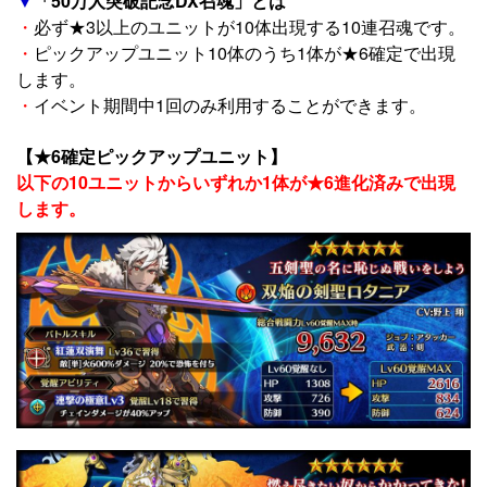
▼
「50万人突破記念DX召魂」とは
・
必ず★3以上のユニットが10体出現する10連召魂です。
・
ピックアップユニット10体のうち1体が★6確定で出現
します。
・
イベント期間中1回のみ利用することができます。
【★6確定ピックアップユニット】
以下の10ユニットからいずれか1体が★6進化済みで出現
します。