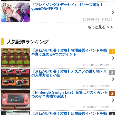
『ブレイジングオデッセイ』リリース間近！
gumiの新作RPG！
2016-08-18 19:45:00
もっと見る ＞＞
人気記事ランキング
【おねがい社長！攻略】牧場経営イベントを効
1
率良く進める4つのポイント
2021-01-22 21:00:00
【おねがい社長！攻略】オススメの乗り物・車
2
の入手方法と小技
2021-03-30 12:00:00
【Nintendo Switch Lite】充電はどのくらいも
3
つのか？実機で確認！
2020-05-05 12:00:00
【おねがい社長！攻略】店舗経営イベントを効
4