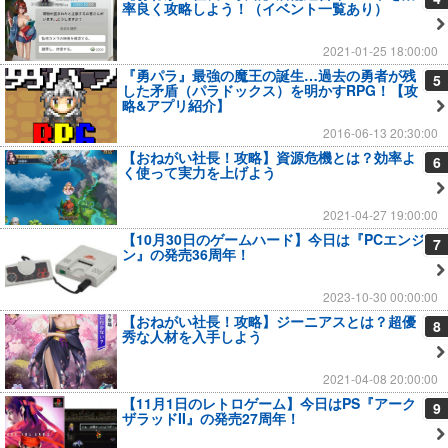
率良く攻略しよう！（イベント一覧あり）
2021-01-25 18:00:00
『勇パラ』最強の魔王の誕生…過去の勇者が残
5
した矛盾（パラドックス）を明かすRPG！【攻
略&アプリ紹介】
2016-06-13 20:30:00
【おねがい社長！攻略】資源危機とは？効率よ
6
く使って実力を上げよう
2021-04-27 19:00:00
【10月30日のゲームハード】今日は『PCエンジ
7
ン』の発売36周年！
2023-10-30 00:00:00
【おねがい社長！攻略】ジーニアスとは？超優
8
秀な人材を入手しよう
2021-04-08 20:00:00
【11月1日のレトロゲーム】今日はPS『アーク
9
ザラッドII』の発売27周年！