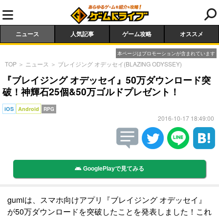
ニュース
人気記事
ゲーム攻略
オススメ
本ページはプロモーションが含まれています
TOP
＞
ニュース
＞
ブレイジング オデッセイ(BLAZING ODYSSEY)
『ブレイジング オデッセイ』50万ダウンロード突
破！神輝石25個&50万ゴルドプレゼント！
iOS
Android
RPG
2016-10-17 18:49:00
GooglePlayで見てみる
gumiは、スマホ向けアプリ『ブレイジング オデッセイ』
が50万ダウンロードを突破したことを発表しました！これ