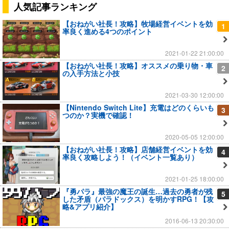
人気記事ランキング
【おねがい社長！攻略】牧場経営イベントを効
1
率良く進める4つのポイント
2021-01-22 21:00:00
【おねがい社長！攻略】オススメの乗り物・車
2
の入手方法と小技
2021-03-30 12:00:00
【Nintendo Switch Lite】充電はどのくらいも
3
つのか？実機で確認！
2020-05-05 12:00:00
【おねがい社長！攻略】店舗経営イベントを効
4
率良く攻略しよう！（イベント一覧あり）
2021-01-25 18:00:00
『勇パラ』最強の魔王の誕生…過去の勇者が残
5
した矛盾（パラドックス）を明かすRPG！【攻
略&アプリ紹介】
2016-06-13 20:30:00