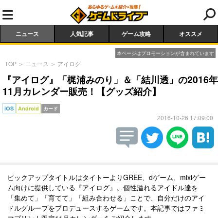
ニュース
人気記事
ゲーム攻略
オススメ
本ページはプロモーションが含まれています
TOP
＞
ニュース
＞
アイログ
『アイログ』「梶浦みのり」＆「結川透」の2016年
11月カレンダー販売！【グッズ紹介】
iOS
Android
カード
2016-10-26 17:09:00
ピックアップタイトルはタイトーよりGREE、dゲーム、mixiゲー
ム向けに提供している『アイログ』。個性溢れるアイドル達を
「集めて」「育てて」「組み合わせる」ことで、自分だけのアイ
ドルグループをプロデュースするゲームです。本記事ではファミ
マプリント限定11月カレンダーをご紹介します。