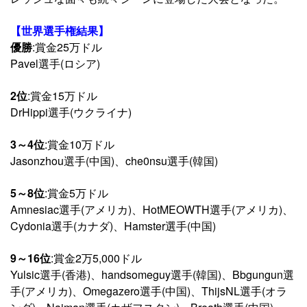
【世界選手権結果】
優勝
:賞金25万ドル
Pavel選手(ロシア)
2位
:賞金15万ドル
DrHippi選手(ウクライナ)
3～4位
:賞金10万ドル
Jasonzhou選手(中国)、che0nsu選手(韓国)
5～8位
:賞金5万ドル
Amnesiac選手(アメリカ)、HotMEOWTH選手(アメリカ)、
Cydonia選手(カナダ)、Hamster選手(中国)
9～16位
:賞金2万5,000ドル
Yulsic選手(香港)、handsomeguy選手(韓国)、Bbgungun選
手(アメリカ)、Omegazero選手(中国)、ThijsNL選手(オラ