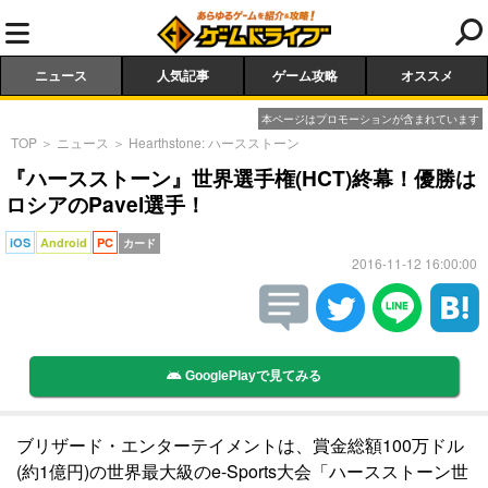
ニュース
人気記事
ゲーム攻略
オススメ
本ページはプロモーションが含まれています
TOP
＞
ニュース
＞
Hearthstone: ハースストーン
『ハースストーン』世界選手権(HCT)終幕！優勝は
ロシアのPavel選手！
iOS
Android
PC
カード
2016-11-12 16:00:00
GooglePlayで見てみる
ブリザード・エンターテイメントは、賞金総額100万ドル
(約1億円)の世界最大級のe-Sports大会「ハースストーン世