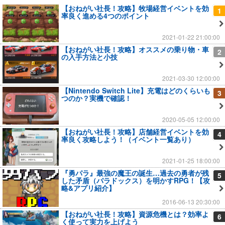
【おねがい社長！攻略】牧場経営イベントを効
1
率良く進める4つのポイント
2021-01-22 21:00:00
【おねがい社長！攻略】オススメの乗り物・車
2
の入手方法と小技
2021-03-30 12:00:00
【Nintendo Switch Lite】充電はどのくらいも
3
つのか？実機で確認！
2020-05-05 12:00:00
【おねがい社長！攻略】店舗経営イベントを効
4
率良く攻略しよう！（イベント一覧あり）
2021-01-25 18:00:00
『勇パラ』最強の魔王の誕生…過去の勇者が残
5
した矛盾（パラドックス）を明かすRPG！【攻
略&アプリ紹介】
2016-06-13 20:30:00
【おねがい社長！攻略】資源危機とは？効率よ
6
く使って実力を上げよう