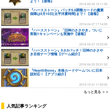
よう！【速報】
2016-09-30 12:11:00
『ハースストーン』パッチ5.0調整カードの魔素
保障は5月10日(太平洋夏時間)まで！【速報】
2016-04-27 17:14:00
『ハースストーン』「旧神のささやき」ついじ
実装!!キャンペーンも実施中【速報】
2016-04-27 16:33:00
『ハースストーン』5.0.0パッチ！旧神のささや
き目前ナーフ情報【ゲーム紹介】
2016-04-25 20:01:00
『HearthStone』本格カードゲームついに日本
語対応！【アプリ紹介】
2015-10-31 11:00:00
もっと見る ＞＞
人気記事ランキング