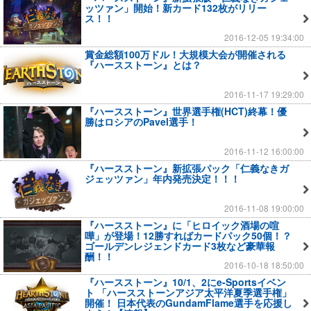
ッツァン」開始！新カード132枚がリリー
ス！！
2016-12-05 19:34:00
賞金総額100万ドル！大規模大会が開催される
『ハースストーン』とは？
2016-11-17 19:29:00
『ハースストーン』世界選手権(HCT)終幕！優
勝はロシアのPavel選手！
2016-11-12 16:00:00
『ハースストーン』新拡張パック「仁義なきガ
ジェッツァン」年内発売決定！！！
2016-11-08 19:00:00
『ハースストーン』に「ヒロイック酒場の喧
嘩」が登場！12勝すればカードパック50個！？
ゴールデンレジェンドカード3枚など豪華報
酬！！
2016-10-18 18:50:00
『ハースストーン』10/1、2にe-Sportsイベン
ト 「ハースストーンアジア太平洋夏季選手権」
開催！ 日本代表のGundamFlame選手を応援し