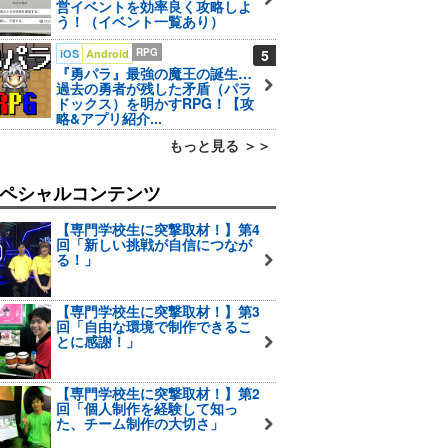
営イベントを効率良く攻略しよ
う！（イベント一覧あり）
RPG
5
iOS
Android
『勇パラ』最強の魔王の誕生…
過去の勇者が残した矛盾（パラ
ドックス）を明かすRPG！【攻
略&アプリ紹介...
もっと見る ＞＞
ペシャルコンテンツ
【専門学校生に突撃取材！】第4
回「新しい挑戦が自信につなが
る！」
【専門学校生に突撃取材！】第3
回「自由な環境で制作できるこ
とに感謝！」
【専門学校生に突撃取材！】第2
回「個人制作を経験して知っ
た、チーム制作の大切さ」