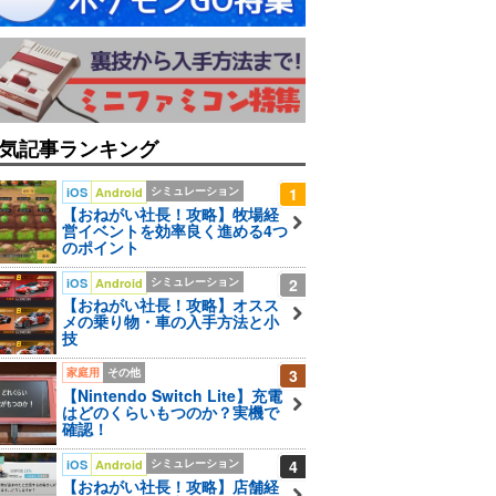
気記事ランキング
シミュレーション
1
iOS
Android
【おねがい社長！攻略】牧場経
営イベントを効率良く進める4つ
のポイント
シミュレーション
2
iOS
Android
【おねがい社長！攻略】オスス
メの乗り物・車の入手方法と小
技
家庭用
その他
3
【Nintendo Switch Lite】充電
はどのくらいもつのか？実機で
確認！
シミュレーション
4
iOS
Android
【おねがい社長！攻略】店舗経