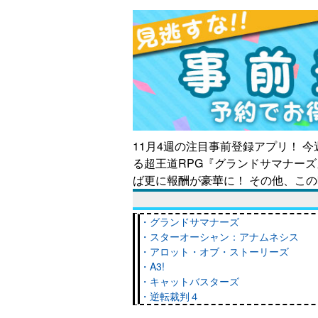
11月4週の注目事前登録アプリ！ 
る超王道RPG『グランドサマナーズ
ば更に報酬が豪華に！ その他、こ
・グランドサマナーズ
・スターオーシャン：アナムネシス
・アロット・オブ・ストーリーズ
・A3!
・キャットバスターズ
・逆転裁判４