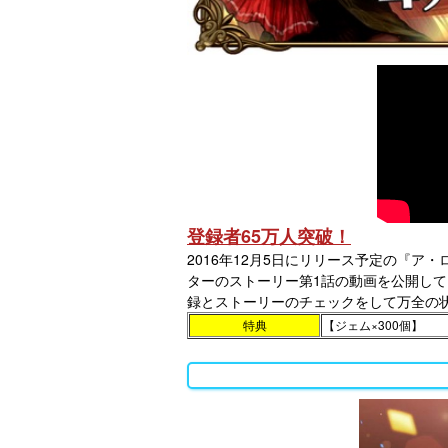
登録者65万人突破！
2016年12月5日にリリース予定の『
ターのストーリー第1話の動画を公開し
録とストーリーのチェックをして万全の
特典
【ジェム×300個】