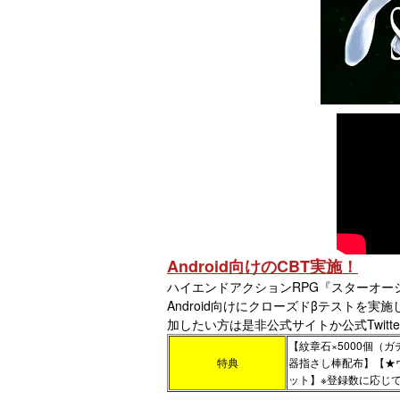
Android向けのCBT実施！
ハイエンドアクションRPG『スターオー
Android向けにクローズドβテストを
加したい方は是非公式サイトか公式Twit
【紋章石×5000個（
特典
器指さし棒配布】【★ウ
ット】※登録数に応じて