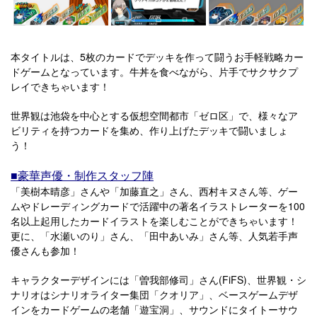
本タイトルは、5枚のカードでデッキを作って闘うお手軽戦略カー
ドゲームとなっています。牛丼を食べながら、片手でサクサクプ
レイできちゃいます！
世界観は池袋を中心とする仮想空間都市「ゼロ区」で、様々なア
ビリティを持つカードを集め、作り上げたデッキで闘いましょ
う！
■豪華声優・制作スタッフ陣
「美樹本晴彦」さんや「加藤直之」さん、西村キヌさん等、ゲー
ムやドレーディングカードで活躍中の著名イラストレーターを100
名以上起用したカードイラストを楽しむことができちゃいます！
更に、「水瀬いのり」さん、「田中あいみ」さん等、人気若手声
優さんも参加！
キャラクターデザインには「曽我部修司」さん(FiFS)、世界観・シ
ナリオはシナリオライター集団「クオリア」、ベースゲームデザ
インをカードゲームの老舗「遊宝洞」、サウンドにタイトーサウ