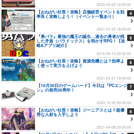
2020-05-05 12:00:00
【おねがい社長！攻略】店舗経営イベントを効
4
率良く攻略しよう！（イベント一覧あり）
2021-01-25 18:00:00
『勇パラ』最強の魔王の誕生…過去の勇者が残
5
した矛盾（パラドックス）を明かすRPG！【攻
略&アプリ紹介】
2016-06-13 20:30:00
【おねがい社長！攻略】資源危機とは？効率よ
6
く使って実力を上げよう
2021-04-27 19:00:00
【10月30日のゲームハード】今日は『PCエンジ
7
ン』の発売36周年！
2023-10-30 00:00:00
【おねがい社長！攻略】ジーニアスとは？超優
8
秀な人材を入手しよう
2021-04-08 20:00:00