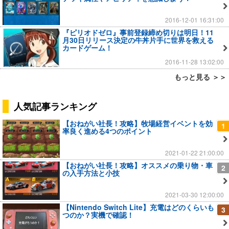
2016-12-01 16:31:00
『ピリオドゼロ』事前登録締め切りは明日！11
月30日リリース決定の牛丼片手に世界を救える
カードゲーム！
2016-11-28 13:02:00
もっと見る ＞＞
人気記事ランキング
【おねがい社長！攻略】牧場経営イベントを効
1
率良く進める4つのポイント
2021-01-22 21:00:00
【おねがい社長！攻略】オススメの乗り物・車
2
の入手方法と小技
2021-03-30 12:00:00
【Nintendo Switch Lite】充電はどのくらいも
3
つのか？実機で確認！