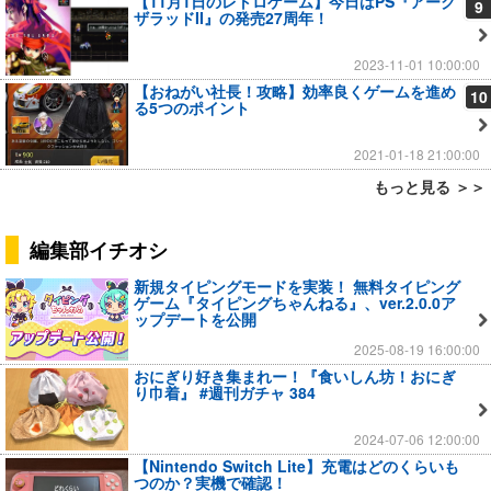
【11月1日のレトロゲーム】今日はPS『アーク
9
ザラッドII』の発売27周年！
2023-11-01 10:00:00
【おねがい社長！攻略】効率良くゲームを進め
10
る5つのポイント
2021-01-18 21:00:00
もっと見る ＞＞
編集部イチオシ
新規タイピングモードを実装！ 無料タイピング
ゲーム『タイピングちゃんねる』、ver.2.0.0ア
ップデートを公開
2025-08-19 16:00:00
おにぎり好き集まれー！『食いしん坊！おにぎ
り巾着』 #週刊ガチャ 384
2024-07-06 12:00:00
【Nintendo Switch Lite】充電はどのくらいも
つのか？実機で確認！