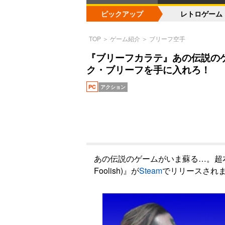
ピックアップ
レトロゲーム
TOP
＞
ゲーム紹介
＞
ブリーフ空手
『ブリーフカラテ』あの伝説のゲー
ク・ブリーフを手に入れろ！
PC
アクション
あの伝説のゲームがいま蘇る…。超本格対
Foolish)』が
Steam
でリリースされ