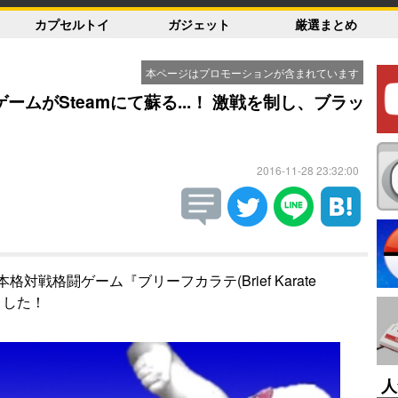
カプセルトイ
ガジェット
厳選まとめ
本ページはプロモーションが含まれています
ムがSteamにて蘇る...！ 激戦を制し、ブラッ
2016-11-28 23:32:00
戦格闘ゲーム『ブリーフカラテ(Brief Karate
ました！
人