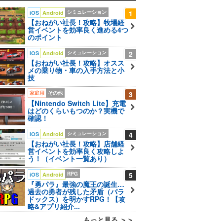
シミュレーション
1
iOS
Android
【おねがい社長！攻略】牧場経
営イベントを効率良く進める4つ
のポイント
シミュレーション
2
iOS
Android
【おねがい社長！攻略】オスス
メの乗り物・車の入手方法と小
技
家庭用
その他
3
【Nintendo Switch Lite】充電
はどのくらいもつのか？実機で
確認！
シミュレーション
4
iOS
Android
【おねがい社長！攻略】店舗経
営イベントを効率良く攻略しよ
う！（イベント一覧あり）
RPG
5
iOS
Android
『勇パラ』最強の魔王の誕生…
過去の勇者が残した矛盾（パラ
ドックス）を明かすRPG！【攻
略&アプリ紹介...
もっと見る ＞＞