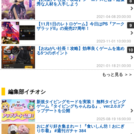
8
秀な人材を入手しよう
2021-04-08 20:00:00
【11月1日のレトロゲーム】今日はPS『アーク
9
ザラッドII』の発売27周年！
2023-11-01 10:00:00
【おねがい社長！攻略】効率良くゲームを進め
10
る5つのポイント
2021-01-18 21:00:00
もっと見る ＞＞
編集部イチオシ
新規タイピングモードを実装！ 無料タイピング
ゲーム『タイピングちゃんねる』、ver.2.0.0ア
ップデートを公開
2025-08-19 16:00:00
おにぎり好き集まれー！『食いしん坊！おにぎ
り巾着』 #週刊ガチャ 384