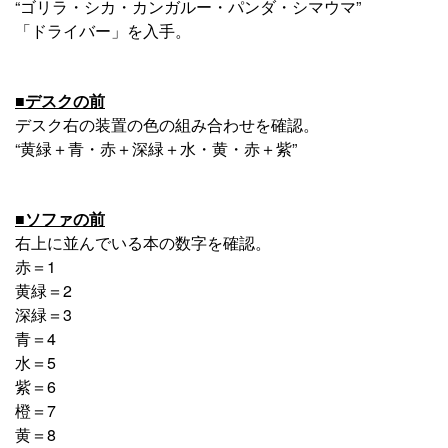
“ゴリラ・シカ・カンガルー・パンダ・シマウマ”
「ドライバー」を入手。
■デスクの前
デスク右の装置の色の組み合わせを確認。
“黄緑＋青・赤＋深緑＋水・黄・赤＋紫”
■ソファの前
右上に並んでいる本の数字を確認。
赤＝1
黄緑＝2
深緑＝3
青＝4
水＝5
紫＝6
橙＝7
黄＝8