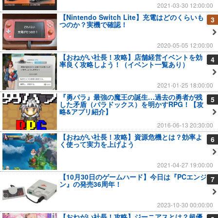
2021-03-30 12:00:00
【Nintendo Switch Lite】充電はどのくらいも
3
つのか？実機で確認！
2020-05-05 12:00:00
【おねがい社長！攻略】店舗経営イベントを効
4
率良く攻略しよう！（イベント一覧あり）
2021-01-25 18:00:00
『勇パラ』最強の魔王の誕生…過去の勇者が残
5
した矛盾（パラドックス）を明かすRPG！【攻
略&アプリ紹介】
2016-06-13 20:30:00
【おねがい社長！攻略】資源危機とは？効率よ
6
く使って実力を上げよう
2021-04-27 19:00:00
【10月30日のゲームハード】今日は『PCエンジ
7
ン』の発売36周年！
2023-10-30 00:00:00
【おねがい社長！攻略】ジーニアスとは？超優