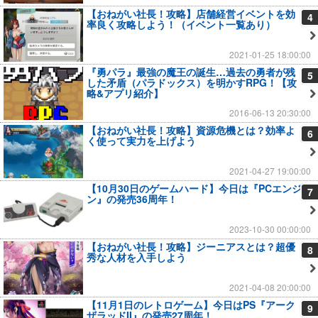
【おねがい社長！攻略】店舗経営イベントを効
4
率良く攻略しよう！（イベント一覧あり）
2021-01-25 18:00:00
『勇パラ』最強の魔王の誕生…過去の勇者が残
5
した矛盾（パラドックス）を明かすRPG！【攻
略&アプリ紹介】
2016-06-13 20:30:00
【おねがい社長！攻略】資源危機とは？効率よ
6
く使って実力を上げよう
2021-04-27 19:00:00
【10月30日のゲームハード】今日は『PCエンジ
7
ン』の発売36周年！
2023-10-30 00:00:00
【おねがい社長！攻略】ジーニアスとは？超優
8
秀な人材を入手しよう
2021-04-08 20:00:00
【11月1日のレトロゲーム】今日はPS『アーク
9
ザラッドII』の発売27周年！