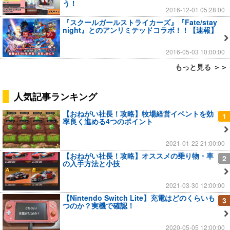
う！
2016-12-01 05:28:00
『スクールガールストライカーズ』『Fate/stay
night』とのアンリミテッドコラボ！！【速報】
2016-05-03 10:00:00
もっと見る ＞＞
人気記事ランキング
【おねがい社長！攻略】牧場経営イベントを効
1
率良く進める4つのポイント
2021-01-22 21:00:00
【おねがい社長！攻略】オススメの乗り物・車
2
の入手方法と小技
2021-03-30 12:00:00
【Nintendo Switch Lite】充電はどのくらいも
3
つのか？実機で確認！
2020-05-05 12:00:00