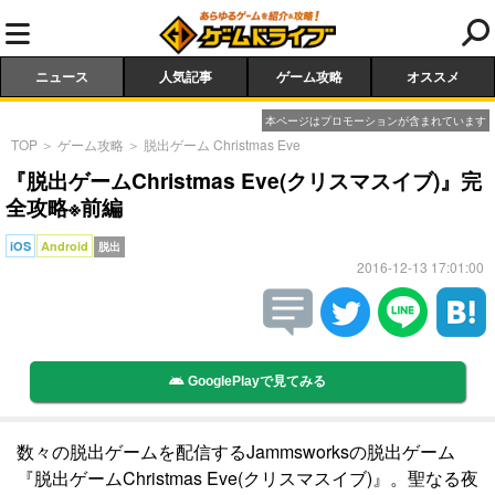
ニュース
人気記事
ゲーム攻略
オススメ
本ページはプロモーションが含まれています
TOP
＞
ゲーム攻略
＞
脱出ゲーム Christmas Eve
『脱出ゲームChristmas Eve(クリスマスイブ)』完
全攻略※前編
iOS
Android
脱出
2016-12-13 17:01:00
GooglePlayで見てみる
数々の脱出ゲームを配信するJammsworksの脱出ゲーム
『脱出ゲームChristmas Eve(クリスマスイブ)』。聖なる夜