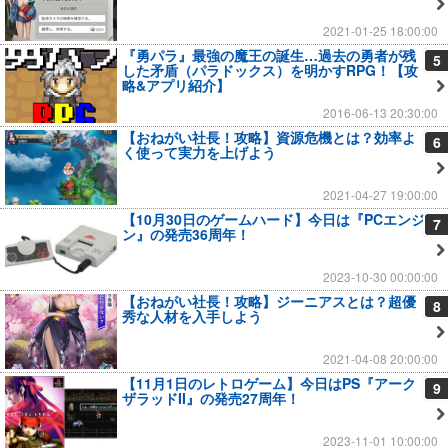
2021-01-25 18:00:00
『勇パラ』最強の魔王の誕生…過去の勇者が残
5
した矛盾（パラドックス）を明かすRPG！【攻
略&アプリ紹介】
2016-06-13 20:30:00
【おねがい社長！攻略】資源危機とは？効率よ
6
く使って実力を上げよう
2021-04-27 19:00:00
【10月30日のゲームハード】今日は『PCエンジ
7
ン』の発売36周年！
2023-10-30 00:00:00
【おねがい社長！攻略】ジーニアスとは？超優
8
秀な人材を入手しよう
2021-04-08 20:00:00
【11月1日のレトロゲーム】今日はPS『アーク
9
ザラッドII』の発売27周年！
2023-11-01 10:00:00