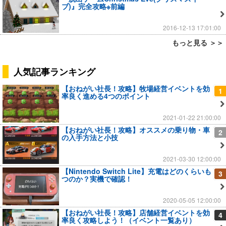
ブ)』完全攻略※前編
2016-12-13 17:01:00
もっと見る ＞＞
人気記事ランキング
【おねがい社長！攻略】牧場経営イベントを効
1
率良く進める4つのポイント
2021-01-22 21:00:00
【おねがい社長！攻略】オススメの乗り物・車
2
の入手方法と小技
2021-03-30 12:00:00
【Nintendo Switch Lite】充電はどのくらいも
3
つのか？実機で確認！
2020-05-05 12:00:00
【おねがい社長！攻略】店舗経営イベントを効
4
率良く攻略しよう！（イベント一覧あり）