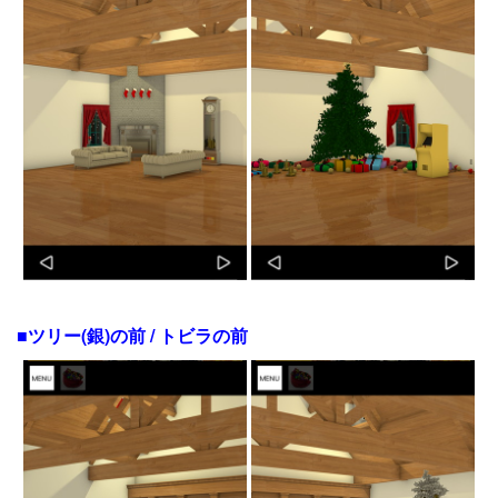
■ツリー(銀)の前 / トビラの前