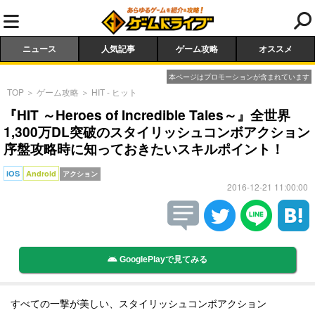
ニュース
人気記事
ゲーム攻略
オススメ
本ページはプロモーションが含まれています
TOP
＞
ゲーム攻略
＞
HIT - ヒット
『HIT ～Heroes of Incredible Tales～』全世界
1,300万DL突破のスタイリッシュコンボアクション
序盤攻略時に知っておきたいスキルポイント！
iOS
Android
アクション
2016-12-21 11:00:00
GooglePlayで見てみる
すべての一撃が美しい、スタイリッシュコンボアクション