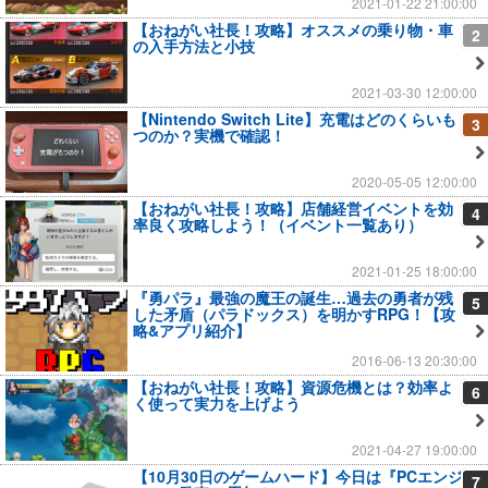
2021-01-22 21:00:00
【おねがい社長！攻略】オススメの乗り物・車
2
の入手方法と小技
2021-03-30 12:00:00
【Nintendo Switch Lite】充電はどのくらいも
3
つのか？実機で確認！
2020-05-05 12:00:00
【おねがい社長！攻略】店舗経営イベントを効
4
率良く攻略しよう！（イベント一覧あり）
2021-01-25 18:00:00
『勇パラ』最強の魔王の誕生…過去の勇者が残
5
した矛盾（パラドックス）を明かすRPG！【攻
略&アプリ紹介】
2016-06-13 20:30:00
【おねがい社長！攻略】資源危機とは？効率よ
6
く使って実力を上げよう
2021-04-27 19:00:00
【10月30日のゲームハード】今日は『PCエンジ
7