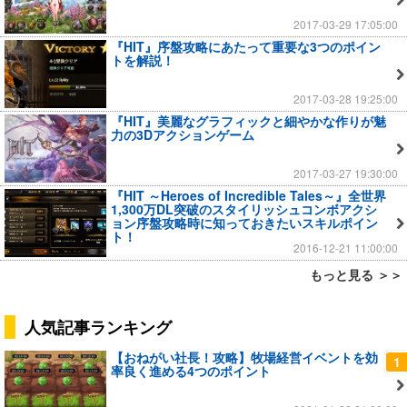
2017-03-29 17:05:00
『HIT』序盤攻略にあたって重要な3つのポイン
トを解説！
2017-03-28 19:25:00
『HIT』美麗なグラフィックと細やかな作りが魅
力の3Dアクションゲーム
2017-03-27 19:30:00
『HIT ～Heroes of Incredible Tales～』全世界
1,300万DL突破のスタイリッシュコンボアクシ
ョン序盤攻略時に知っておきたいスキルポイン
ト！
2016-12-21 11:00:00
もっと見る ＞＞
人気記事ランキング
【おねがい社長！攻略】牧場経営イベントを効
1
率良く進める4つのポイント