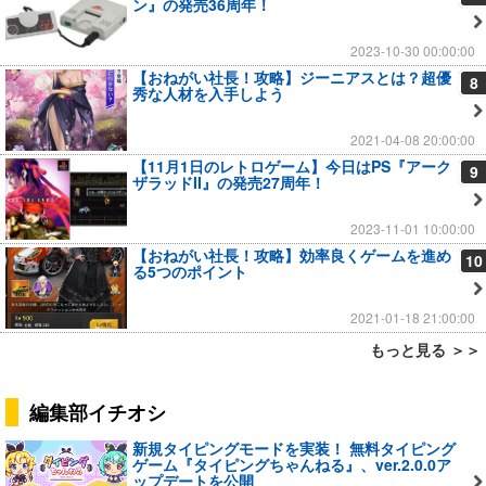
ン』の発売36周年！
2023-10-30 00:00:00
【おねがい社長！攻略】ジーニアスとは？超優
8
秀な人材を入手しよう
2021-04-08 20:00:00
【11月1日のレトロゲーム】今日はPS『アーク
9
ザラッドII』の発売27周年！
2023-11-01 10:00:00
【おねがい社長！攻略】効率良くゲームを進め
10
る5つのポイント
2021-01-18 21:00:00
もっと見る ＞＞
編集部イチオシ
新規タイピングモードを実装！ 無料タイピング
ゲーム『タイピングちゃんねる』、ver.2.0.0ア
ップデートを公開