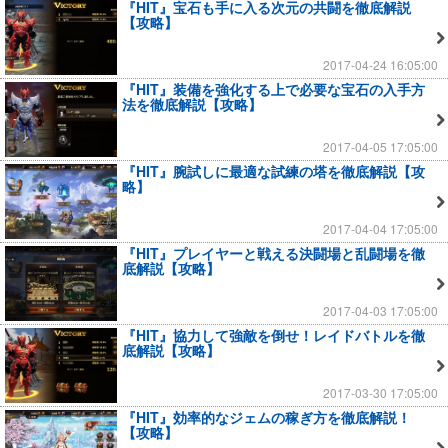
『HIT』宝石も手に入る次元の共闘を徹底解説
【攻略】
2017-04-24 16:05:00
『HIT』装備を強化する上で必要な宝石の入手方
法を徹底解説【攻略】
2017-04-05 17:05:00
『HIT』腕試しに最適な試練の塔を徹底解説【攻
略】
2017-04-04 17:05:00
『HIT』プレイヤーと戦える決闘場と乱闘場を徹
底解説【攻略】
2017-04-03 17:05:00
『HIT』協力して強敵を倒せ！レイドバトルを徹
底解説【攻略】
2017-03-30 17:05:00
『HIT』効率的なジェムの稼ぎ方を徹底解説！
【攻略】